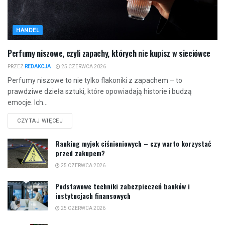
HANDEL
Perfumy niszowe, czyli zapachy, których nie kupisz w sieciówce
PRZEZ
REDAKCJA
25 CZERWCA 2026
Perfumy niszowe to nie tylko flakoniki z zapachem – to
prawdziwe dzieła sztuki, które opowiadają historie i budzą
emocje. Ich...
CZYTAJ WIĘCEJ
Ranking myjek ciśnieniowych – czy warto korzystać
przed zakupem?
25 CZERWCA 2026
Podstawowe techniki zabezpieczeń banków i
instytucjach finansowych
25 CZERWCA 2026