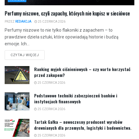
Perfumy niszowe, czyli zapachy, których nie kupisz w sieciówce
PRZEZ
REDAKCJA
25 CZERWCA 2026
Perfumy niszowe to nie tylko flakoniki z zapachem – to
prawdziwe dzieła sztuki, które opowiadają historie i budzą
emocje. Ich...
CZYTAJ WIĘCEJ
Ranking myjek ciśnieniowych – czy warto korzystać
przed zakupem?
25 CZERWCA 2026
Podstawowe techniki zabezpieczeń banków i
instytucjach finansowych
25 CZERWCA 2026
Tartak Gałka – nowoczesny producent wyrobów
drewnianych dla przemysłu, logistyki i budownictwa.
25 CZERWCA 2026