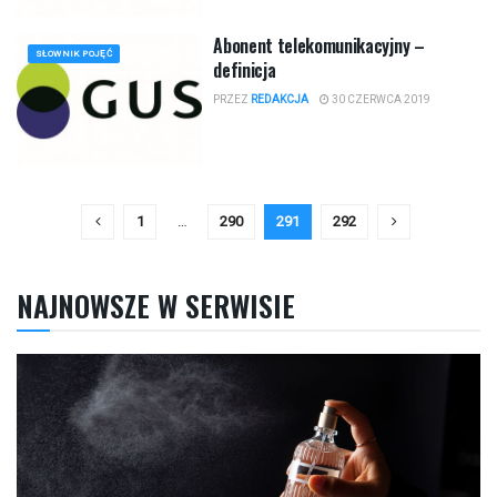
Abonent telekomunikacyjny –
SŁOWNIK POJĘĆ
definicja
PRZEZ
REDAKCJA
30 CZERWCA 2019
1
…
290
291
292
NAJNOWSZE W SERWISIE