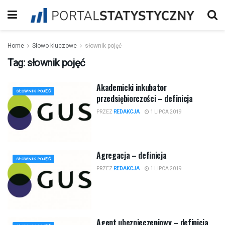
Home
Słowo kluczowe
słownik pojęć
Tag:
słownik pojęć
Akademicki inkubator
SŁOWNIK POJĘĆ
przedsiębiorczości – definicja
PRZEZ
REDAKCJA
1 LIPCA 2019
Agregacja – definicja
SŁOWNIK POJĘĆ
PRZEZ
REDAKCJA
1 LIPCA 2019
Agent ubezpieczeniowy – definicja