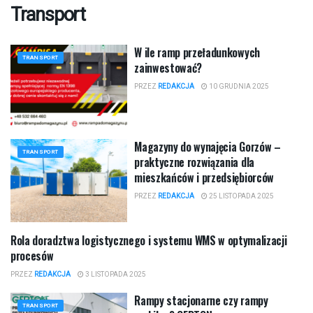
Transport
W ile ramp przeładunkowych
TRANSPORT
zainwestować?
PRZEZ
REDAKCJA
10 GRUDNIA 2025
Magazyny do wynajęcia Gorzów –
TRANSPORT
praktyczne rozwiązania dla
mieszkańców i przedsiębiorców
PRZEZ
REDAKCJA
25 LISTOPADA 2025
Rola doradztwa logistycznego i systemu WMS w optymalizacji
TRANSPORT
procesów
PRZEZ
REDAKCJA
3 LISTOPADA 2025
Rampy stacjonarne czy rampy
TRANSPORT