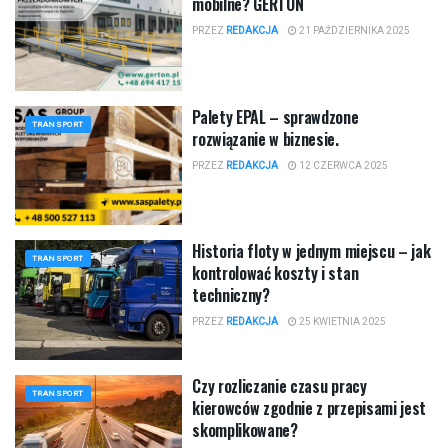
mobilne? GERTON
PRZEZ
REDAKCJA
21 PAŹDZIERNIKA 2025
Palety EPAL – sprawdzone
TRANSPORT
rozwiązanie w biznesie.
PRZEZ
REDAKCJA
12 CZERWCA 2025
Historia floty w jednym miejscu – jak
TRANSPORT
kontrolować koszty i stan
techniczny?
PRZEZ
REDAKCJA
25 KWIETNIA 2025
Czy rozliczanie czasu pracy
TRANSPORT
kierowców zgodnie z przepisami jest
skomplikowane?