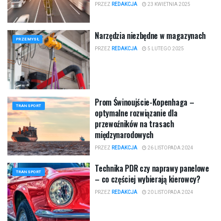
PRZEZ
REDAKCJA
23 KWIETNIA 2025
Narzędzia niezbędne w magazynach
PRZEMYSŁ
PRZEZ
REDAKCJA
5 LUTEGO 2025
Prom Świnoujście-Kopenhaga –
TRANSPORT
optymalne rozwiązanie dla
przewoźników na trasach
międzynarodowych
PRZEZ
REDAKCJA
26 LISTOPADA 2024
Technika PDR czy naprawy panelowe
TRANSPORT
– co częściej wybierają kierowcy?
PRZEZ
REDAKCJA
20 LISTOPADA 2024