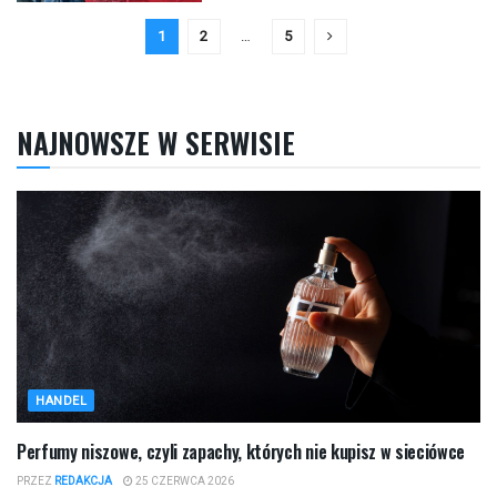
1
2
…
5
NAJNOWSZE W SERWISIE
HANDEL
Perfumy niszowe, czyli zapachy, których nie kupisz w sieciówce
PRZEZ
REDAKCJA
25 CZERWCA 2026