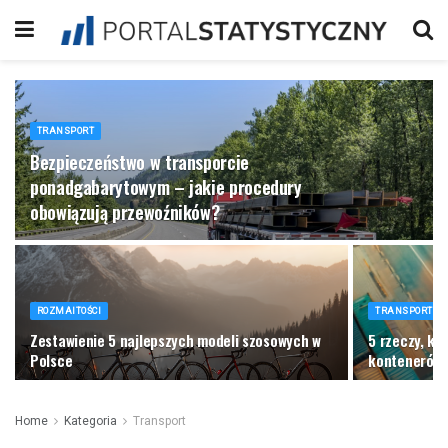
TRANSPORT
Bezpieczeństwo w transporcie
ponadgabarytowym – jakie procedury
obowiązują przewoźników?
ROZMAITOŚCI
TRANSPORT
Zestawienie 5 najlepszych modeli szosowych w
​5 rzeczy, k
Polsce
kontenerów
Home
Kategoria
Transport