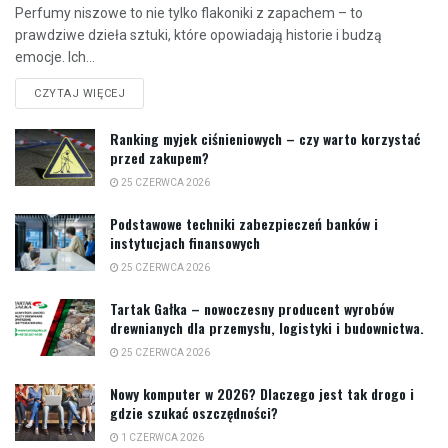
Perfumy niszowe to nie tylko flakoniki z zapachem – to
prawdziwe dzieła sztuki, które opowiadają historie i budzą
emocje. Ich...
CZYTAJ WIĘCEJ
Ranking myjek ciśnieniowych – czy warto korzystać
przed zakupem?
25 CZERWCA 2026
Podstawowe techniki zabezpieczeń banków i
instytucjach finansowych
25 CZERWCA 2026
Tartak Gałka – nowoczesny producent wyrobów
drewnianych dla przemysłu, logistyki i budownictwa.
25 CZERWCA 2026
Nowy komputer w 2026? Dlaczego jest tak drogo i
gdzie szukać oszczędności?
1 CZERWCA 2026