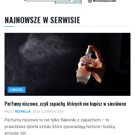
NAJNOWSZE W SERWISIE
HANDEL
Perfumy niszowe, czyli zapachy, których nie kupisz w sieciówce
PRZEZ
REDAKCJA
25 CZERWCA 2026
Perfumy niszowe to nie tylko flakoniki z zapachem – to
prawdziwe dzieła sztuki, które opowiadają historie i budzą
emocje. Ich...