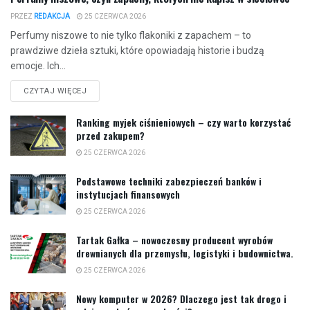
PRZEZ
REDAKCJA
25 CZERWCA 2026
Perfumy niszowe to nie tylko flakoniki z zapachem – to
prawdziwe dzieła sztuki, które opowiadają historie i budzą
emocje. Ich...
CZYTAJ WIĘCEJ
Ranking myjek ciśnieniowych – czy warto korzystać
przed zakupem?
25 CZERWCA 2026
Podstawowe techniki zabezpieczeń banków i
instytucjach finansowych
25 CZERWCA 2026
Tartak Gałka – nowoczesny producent wyrobów
drewnianych dla przemysłu, logistyki i budownictwa.
25 CZERWCA 2026
Nowy komputer w 2026? Dlaczego jest tak drogo i