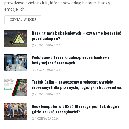
prawdziwe dzieła sztuki, które opowiadają historie i budzą
emocje. Ich...
CZYTAJ WIĘCEJ
Ranking myjek ciśnieniowych – czy warto korzystać
przed zakupem?
25 CZERWCA 2026
Podstawowe techniki zabezpieczeń banków i
instytucjach finansowych
25 CZERWCA 2026
Tartak Gałka – nowoczesny producent wyrobów
drewnianych dla przemysłu, logistyki i budownictwa.
25 CZERWCA 2026
Nowy komputer w 2026? Dlaczego jest tak drogo i
gdzie szukać oszczędności?
1 CZERWCA 2026