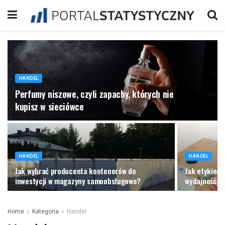
HANDEL
Perfumy niszowe, czyli zapachy, których nie
kupisz w sieciówce
HANDEL
HANDEL
Jak wybrać producenta kontenerów do
Jak etykiec
inwestycji w magazyny samoobsługowe?
wydajność pr
Home
Kategoria
Handel