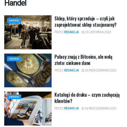
Handel
Sklep, który sprzedaje – czyli jak
HANDEL
zaprojektować sklep stacjonarny?
PRZEZ
REDAKCJA
23 LISTOPADA 2023
Polacy znają z Bitcoina, ale wolą
HANDEL
złoto: ciekawe dane
PRZEZ
REDAKCJA
26 PAŹDZIERNIKA 2023
Katalogi do druku – czym zachęcają
HANDEL
klientów?
PRZEZ
REDAKCJA
26 PAŹDZIERNIKA 2023