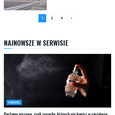
1
2
3
NAJNOWSZE W SERWISIE
HANDEL
Perfumy niszowe, czyli zapachy, których nie kupisz w sieciówce