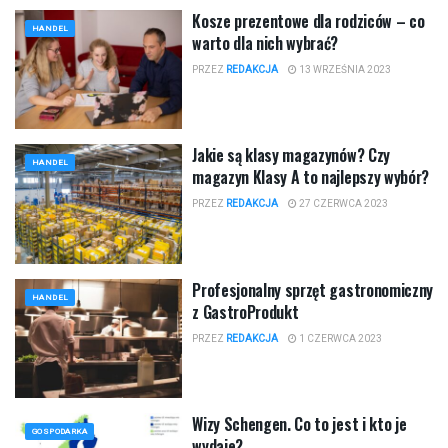
Kosze prezentowe dla rodziców – co
HANDEL
warto dla nich wybrać?
PRZEZ
REDAKCJA
13 WRZEŚNIA 2023
Jakie są klasy magazynów? Czy
HANDEL
magazyn Klasy A to najlepszy wybór?
PRZEZ
REDAKCJA
27 CZERWCA 2023
Profesjonalny sprzęt gastronomiczny
HANDEL
z GastroProdukt
PRZEZ
REDAKCJA
1 CZERWCA 2023
Wizy Schengen. Co to jest i kto je
GOSPODARKA
wydaje?