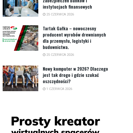
zabezpieczeń banków i
instytucjach finansowych
25 CZERWCA 2026
Tartak Gałka – nowoczesny
producent wyrobów drewnianych
dla przemysłu, logistyki i
budownictwa.
25 CZERWCA 2026
Nowy komputer w 2026? Dlaczego
jest tak drogo i gdzie szukać
oszczędności?
1 CZERWCA 2026