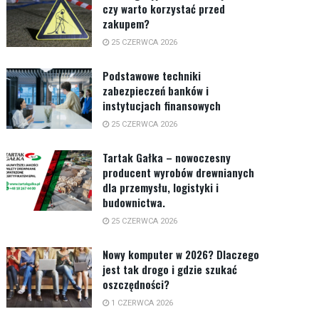
czy warto korzystać przed
zakupem?
25 CZERWCA 2026
Podstawowe techniki
zabezpieczeń banków i
instytucjach finansowych
25 CZERWCA 2026
Tartak Gałka – nowoczesny
producent wyrobów drewnianych
dla przemysłu, logistyki i
budownictwa.
25 CZERWCA 2026
Nowy komputer w 2026? Dlaczego
jest tak drogo i gdzie szukać
oszczędności?
1 CZERWCA 2026