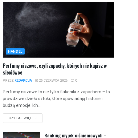
HANDEL
Perfumy niszowe, czyli zapachy, których nie kupisz w
sieciówce
PRZEZ
REDAKCJA
25 CZERWCA 2026
0
Perfumy niszowe to nie tylko flakoniki z zapachem – to
prawdziwe dzieła sztuki, które opowiadają historie i
budzą emocje. Ich...
CZYTAJ WIĘCEJ
Ranking myjek ciśnieniowych –