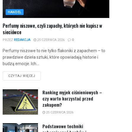
HANDEL
Perfumy niszowe, czyli zapachy, których nie kupisz w
sieciówce
PRZEZ
REDAKCJA
25 CZERWCA 2026
0
Perfumy niszowe to nie tylko flakoniki z zapachem – to
prawdziwe dzieła sztuki, które opowiadają historie i
budzą emocje. Ich...
CZYTAJ WIĘCEJ
Ranking myjek ciśnieniowych –
czy warto korzystać przed
zakupem?
25 CZERWCA 2026
Podstawowe techniki