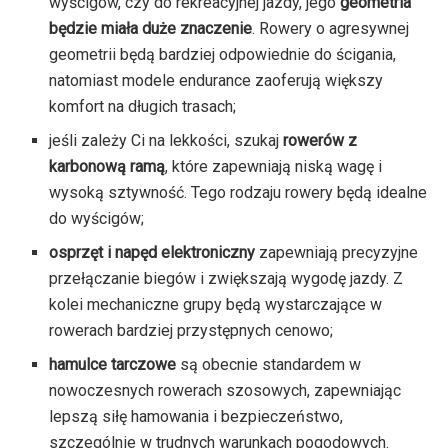
wyścigów, czy do rekreacyjnej jazdy, jego
geometria
będzie miała duże znaczenie
. Rowery o agresywnej
geometrii będą bardziej odpowiednie do ścigania,
natomiast modele endurance zaoferują większy
komfort na długich trasach;
jeśli zależy Ci na lekkości, szukaj
rowerów z
karbonową ramą
, które zapewniają niską wagę i
wysoką sztywność. Tego rodzaju rowery będą idealne
do wyścigów;
osprzęt i napęd
elektroniczny
zapewniają precyzyjne
przełączanie biegów i zwiększają wygodę jazdy. Z
kolei mechaniczne grupy będą wystarczające w
rowerach bardziej przystępnych cenowo;
hamulce
tarczowe
są obecnie standardem w
nowoczesnych rowerach szosowych, zapewniając
lepszą siłę hamowania i bezpieczeństwo,
szczególnie w trudnych warunkach pogodowych.