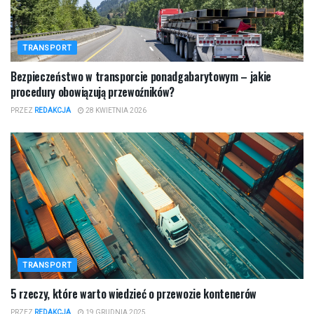
TRANSPORT
Bezpieczeństwo w transporcie ponadgabarytowym – jakie
procedury obowiązują przewoźników?
PRZEZ
REDAKCJA
28 KWIETNIA 2026
TRANSPORT
​5 rzeczy, które warto wiedzieć o przewozie kontenerów
PRZEZ
REDAKCJA
19 GRUDNIA 2025