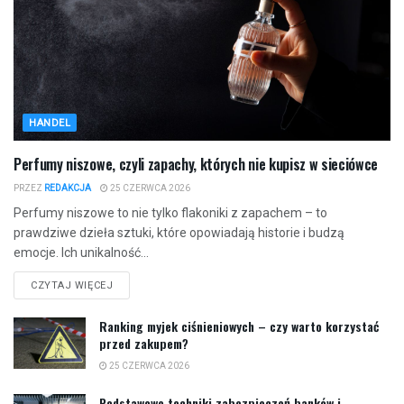
HANDEL
Perfumy niszowe, czyli zapachy, których nie kupisz w sieciówce
PRZEZ
REDAKCJA
25 CZERWCA 2026
Perfumy niszowe to nie tylko flakoniki z zapachem – to
prawdziwe dzieła sztuki, które opowiadają historie i budzą
emocje. Ich unikalność...
CZYTAJ WIĘCEJ
Ranking myjek ciśnieniowych – czy warto korzystać
przed zakupem?
25 CZERWCA 2026
Podstawowe techniki zabezpieczeń banków i