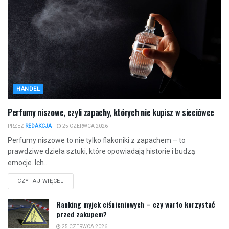
HANDEL
Perfumy niszowe, czyli zapachy, których nie kupisz w sieciówce
PRZEZ
REDAKCJA
25 CZERWCA 2026
Perfumy niszowe to nie tylko flakoniki z zapachem – to
prawdziwe dzieła sztuki, które opowiadają historie i budzą
emocje. Ich...
CZYTAJ WIĘCEJ
Ranking myjek ciśnieniowych – czy warto korzystać
przed zakupem?
25 CZERWCA 2026