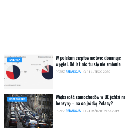
W polskim ciepłownictwie dominuje
ENERGIA
węgiel. Od lat nic tu się nie zmienia
PRZEZ
REDAKCJA
11 LUTEGO 2020
Większość samochodów w UE jeździ na
ŚRODOWISKO
benzynę – na co jeżdżą Polacy?
PRZEZ
REDAKCJA
24 PAŹDZIERNIKA 2019