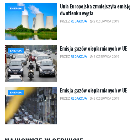
Unia Europejska zmniejszyła emisję
ENERGIA
dwutlenku węgla
PRZEZ
REDAKCJA
2 CZERWCA 2019
Emisja gazów cieplarnianych w UE
ENERGIA
PRZEZ
REDAKCJA
6 CZERWCA 2019
Emisja gazów cieplarnianych w UE
ENERGIA
PRZEZ
REDAKCJA
5 CZERWCA 2019