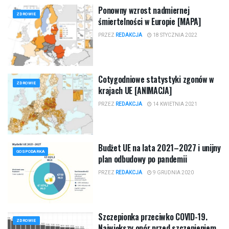
Ponowny wzrost nadmiernej
ZDROWIE
śmiertelności w Europie [MAPA]
PRZEZ
REDAKCJA
18 STYCZNIA 2022
Cotygodniowe statystyki zgonów w
ZDROWIE
krajach UE [ANIMACJA]
PRZEZ
REDAKCJA
14 KWIETNIA 2021
Budżet UE na lata 2021–2027 i unijny
GOSPODARKA
plan odbudowy po pandemii
PRZEZ
REDAKCJA
9 GRUDNIA 2020
Szczepionka przeciwko COVID-19.
ZDROWIE
Największy opór przed szczepieniem