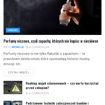
HANDEL
Perfumy niszowe, czyli zapachy, których nie kupisz w sieciówce
PRZEZ
REDAKCJA
25 CZERWCA 2026
Perfumy niszowe to nie tylko flakoniki z zapachem – to
prawdziwe dzieła sztuki, które opowiadają historie i budzą
emocje. Ich...
CZYTAJ WIĘCEJ
Ranking myjek ciśnieniowych – czy warto korzystać
przed zakupem?
25 CZERWCA 2026
Podstawowe techniki zabezpieczeń banków i