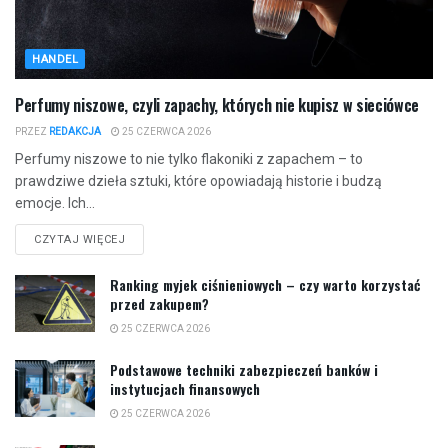
HANDEL
Perfumy niszowe, czyli zapachy, których nie kupisz w sieciówce
PRZEZ
REDAKCJA
25 CZERWCA 2026
Perfumy niszowe to nie tylko flakoniki z zapachem – to
prawdziwe dzieła sztuki, które opowiadają historie i budzą
emocje. Ich...
CZYTAJ WIĘCEJ
Ranking myjek ciśnieniowych – czy warto korzystać
przed zakupem?
25 CZERWCA 2026
Podstawowe techniki zabezpieczeń banków i
instytucjach finansowych
25 CZERWCA 2026