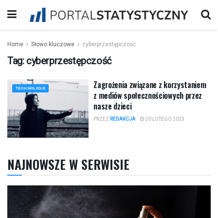
Home
Słowo kluczowe
cyberprzestępczość
Tag:
cyberprzestępczość
Zagrożenia związane z korzystaniem
TECHNOLOGIE
z mediów społecznościowych przez
nasze dzieci
PRZEZ
REDAKCJA
20 LUTEGO 2023
NAJNOWSZE W SERWISIE