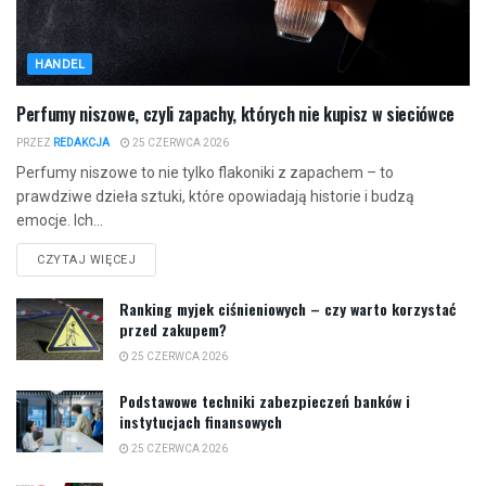
HANDEL
Perfumy niszowe, czyli zapachy, których nie kupisz w sieciówce
PRZEZ
REDAKCJA
25 CZERWCA 2026
Perfumy niszowe to nie tylko flakoniki z zapachem – to
prawdziwe dzieła sztuki, które opowiadają historie i budzą
emocje. Ich...
CZYTAJ WIĘCEJ
Ranking myjek ciśnieniowych – czy warto korzystać
przed zakupem?
25 CZERWCA 2026
Podstawowe techniki zabezpieczeń banków i
instytucjach finansowych
25 CZERWCA 2026