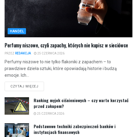
HANDEL
Perfumy niszowe, czyli zapachy, których nie kupisz w sieciówce
PRZEZ
REDAKCJA
25 CZERWCA 2026
Perfumy niszowe to nie tylko flakoniki z zapachem – to
prawdziwe dzieła sztuki, które opowiadają historie i budzą
emocje. Ich...
CZYTAJ WIĘCEJ
Ranking myjek ciśnieniowych – czy warto korzystać
przed zakupem?
25 CZERWCA 2026
Podstawowe techniki zabezpieczeń banków i
instytucjach finansowych