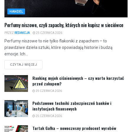
HANDEL
Perfumy niszowe, czyli zapachy, których nie kupisz w sieciówce
PRZEZ
REDAKCJA
25 CZERWCA 2026
Perfumy niszowe to nie tylko flakoniki z zapachem – to
prawdziwe dzieła sztuki, które opowiadają historie i budzą
emocje. Ich...
CZYTAJ WIĘCEJ
Ranking myjek ciśnieniowych – czy warto korzystać
przed zakupem?
25 CZERWCA 2026
Podstawowe techniki zabezpieczeń banków i
instytucjach finansowych
25 CZERWCA 2026
Tartak Gałka – nowoczesny producent wyrobów