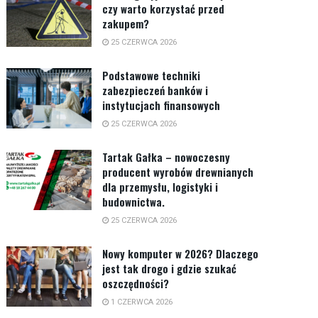
czy warto korzystać przed
zakupem?
25 CZERWCA 2026
Podstawowe techniki
zabezpieczeń banków i
instytucjach finansowych
25 CZERWCA 2026
Tartak Gałka – nowoczesny
producent wyrobów drewnianych
dla przemysłu, logistyki i
budownictwa.
25 CZERWCA 2026
Nowy komputer w 2026? Dlaczego
jest tak drogo i gdzie szukać
oszczędności?
1 CZERWCA 2026