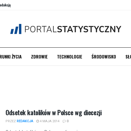
edakcją
RUNKI ŻYCIA
ZDROWIE
TECHNOLOGIE
ŚRODOWISKO
SŁ
Odsetek katolików w Polsce wg diecezji
PRZEZ
REDAKCJA
4 MAJA 2014
0