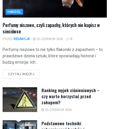
HANDEL
Perfumy niszowe, czyli zapachy, których nie kupisz w
sieciówce
PRZEZ
REDAKCJA
25 CZERWCA 2026
0
Perfumy niszowe to nie tylko flakoniki z zapachem – to
prawdziwe dzieła sztuki, które opowiadają historie i
budzą emocje. Ich...
CZYTAJ WIĘCEJ
Ranking myjek ciśnieniowych –
czy warto korzystać przed
zakupem?
25 CZERWCA 2026
Podstawowe techniki