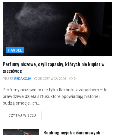
HANDEL
Perfumy niszowe, czyli zapachy, których nie kupisz w
sieciówce
PRZEZ
REDAKCJA
25 CZERWCA 2026
0
Perfumy niszowe to nie tylko flakoniki z zapachem – to
prawdziwe dzieła sztuki, które opowiadają historie i
budzą emocje. Ich...
CZYTAJ WIĘCEJ
Ranking myjek ciśnieniowych –