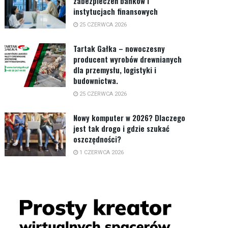
zabezpieczeń banków i
instytucjach finansowych
25 CZERWCA 2026
Tartak Gałka – nowoczesny
producent wyrobów drewnianych
dla przemysłu, logistyki i
budownictwa.
25 CZERWCA 2026
Nowy komputer w 2026? Dlaczego
jest tak drogo i gdzie szukać
oszczędności?
1 CZERWCA 2026