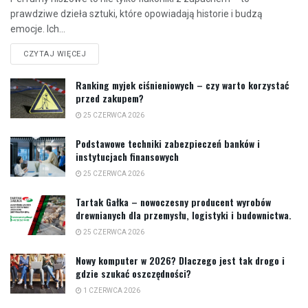
prawdziwe dzieła sztuki, które opowiadają historie i budzą
emocje. Ich...
CZYTAJ WIĘCEJ
Ranking myjek ciśnieniowych – czy warto korzystać
przed zakupem?
25 CZERWCA 2026
Podstawowe techniki zabezpieczeń banków i
instytucjach finansowych
25 CZERWCA 2026
Tartak Gałka – nowoczesny producent wyrobów
drewnianych dla przemysłu, logistyki i budownictwa.
25 CZERWCA 2026
Nowy komputer w 2026? Dlaczego jest tak drogo i
gdzie szukać oszczędności?
1 CZERWCA 2026