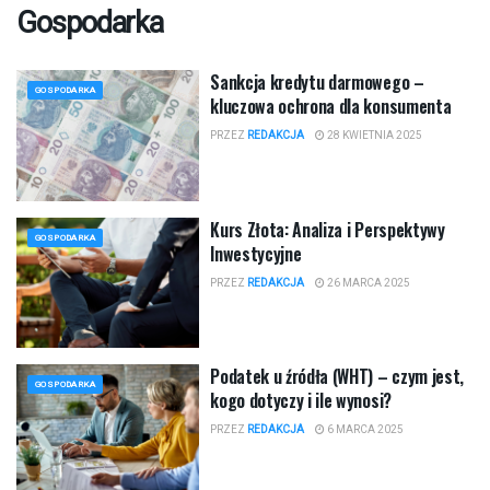
Gospodarka
Sankcja kredytu darmowego –
GOSPODARKA
kluczowa ochrona dla konsumenta
PRZEZ
REDAKCJA
28 KWIETNIA 2025
Kurs Złota: Analiza i Perspektywy
GOSPODARKA
Inwestycyjne
PRZEZ
REDAKCJA
26 MARCA 2025
Podatek u źródła (WHT) – czym jest,
GOSPODARKA
kogo dotyczy i ile wynosi?
PRZEZ
REDAKCJA
6 MARCA 2025