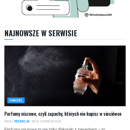
NAJNOWSZE W SERWISIE
HANDEL
Perfumy niszowe, czyli zapachy, których nie kupisz w sieciówce
PRZEZ
REDAKCJA
25 CZERWCA 2026
Perfumy niszowe to nie tylko flakoniki z zapachem – to