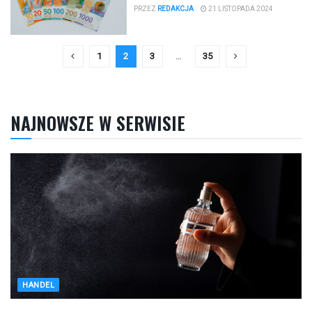
PRZEZ
REDAKCJA
21 LISTOPADA 2024
1
2
3
…
35
NAJNOWSZE W SERWISIE
HANDEL