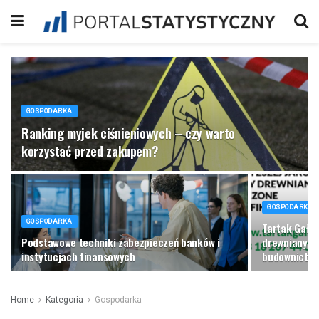
GOSPODARKA
Ranking myjek ciśnieniowych – czy warto
korzystać przed zakupem?
GOSPODARKA
GOSPODARKA
Tartak Gałk
Podstawowe techniki zabezpieczeń banków i
drewnianych 
instytucjach finansowych
budownictwa
Home
Kategoria
Gospodarka