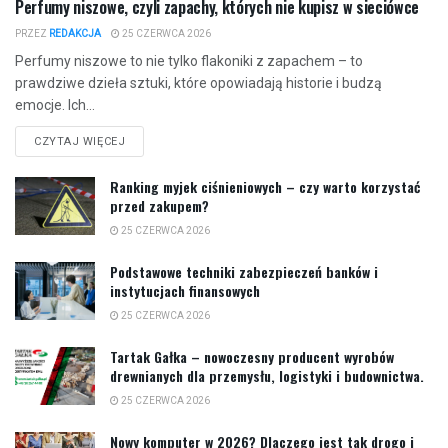
Perfumy niszowe, czyli zapachy, których nie kupisz w sieciówce
PRZEZ
REDAKCJA
25 CZERWCA 2026
Perfumy niszowe to nie tylko flakoniki z zapachem – to
prawdziwe dzieła sztuki, które opowiadają historie i budzą
emocje. Ich...
CZYTAJ WIĘCEJ
Ranking myjek ciśnieniowych – czy warto korzystać
przed zakupem?
25 CZERWCA 2026
Podstawowe techniki zabezpieczeń banków i
instytucjach finansowych
25 CZERWCA 2026
Tartak Gałka – nowoczesny producent wyrobów
drewnianych dla przemysłu, logistyki i budownictwa.
25 CZERWCA 2026
Nowy komputer w 2026? Dlaczego jest tak drogo i