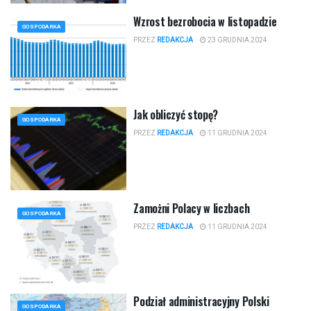
Wzrost bezrobocia w listopadzie
GOSPODARKA
PRZEZ
REDAKCJA
23 GRUDNIA 2024
Jak obliczyć stopę?
GOSPODARKA
PRZEZ
REDAKCJA
11 GRUDNIA 2024
Zamożni Polacy w liczbach
GOSPODARKA
PRZEZ
REDAKCJA
11 GRUDNIA 2024
Podział administracyjny Polski
GOSPODARKA