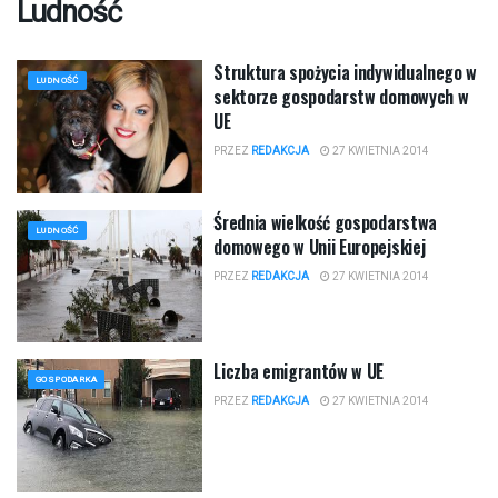
Ludność
Struktura spożycia indywidualnego w
LUDNOŚĆ
sektorze gospodarstw domowych w
UE
PRZEZ
REDAKCJA
27 KWIETNIA 2014
Średnia wielkość gospodarstwa
LUDNOŚĆ
domowego w Unii Europejskiej
PRZEZ
REDAKCJA
27 KWIETNIA 2014
Liczba emigrantów w UE
GOSPODARKA
PRZEZ
REDAKCJA
27 KWIETNIA 2014