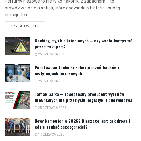
Perfumy niszowe to nie tylko flakoniki z zapachem – to
prawdziwe dzieła sztuki, które opowiadają historie i budzą
emocje. Ich...
CZYTAJ WIĘCEJ
Ranking myjek ciśnieniowych – czy warto korzystać
przed zakupem?
25 CZERWCA 2026
Podstawowe techniki zabezpieczeń banków i
instytucjach finansowych
25 CZERWCA 2026
Tartak Gałka – nowoczesny producent wyrobów
drewnianych dla przemysłu, logistyki i budownictwa.
25 CZERWCA 2026
Nowy komputer w 2026? Dlaczego jest tak drogo i
gdzie szukać oszczędności?
1 CZERWCA 2026