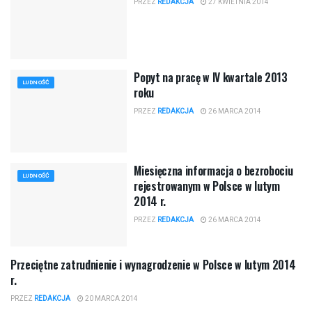
PRZEZ
REDAKCJA
27 KWIETNIA 2014
Popyt na pracę w IV kwartale 2013
LUDNOŚĆ
roku
PRZEZ
REDAKCJA
26 MARCA 2014
Miesięczna informacja o bezrobociu
LUDNOŚĆ
rejestrowanym w Polsce w lutym
2014 r.
PRZEZ
REDAKCJA
26 MARCA 2014
Przeciętne zatrudnienie i wynagrodzenie w Polsce w lutym 2014
LUDNOŚĆ
r.
PRZEZ
REDAKCJA
20 MARCA 2014