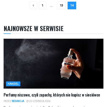
1
…
13
14
NAJNOWSZE W SERWISIE
HANDEL
Perfumy niszowe, czyli zapachy, których nie kupisz w sieciówce
PRZEZ
REDAKCJA
25 CZERWCA 2026