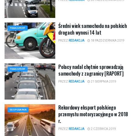
Średni wiek samochodu na polskich
TRANSPORT
drogach wynosi 14 lat
PRZEZ
REDAKCJA
18 PAŹDZIERNIKA 2019
Polacy nadal chętnie sprowadzają
TRANSPORT
samochody z zagranicy [RAPORT]
PRZEZ
REDAKCJA
21 SIERPNIA 2019
Rekordowy eksport polskiego
GOSPODARKA
przemysłu motoryzacyjnego w 2018
r.
PRZEZ
REDAKCJA
2 CZERWCA 2019