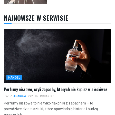
NAJNOWSZE W SERWISIE
HANDEL
Perfumy niszowe, czyli zapachy, których nie kupisz w sieciówce
PRZEZ
REDAKCJA
25 CZERWCA 2026
Perfumy niszowe to nie tylko flakoniki z zapachem – to
prawdziwe dzieła sztuki, które opowiadają historie i budzą
emocje. Ich...