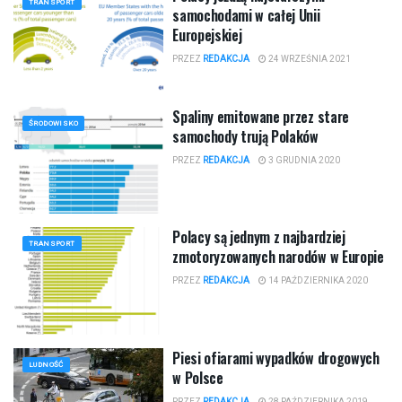
TRANSPORT
samochodami w całej Unii
Europejskiej
PRZEZ
REDAKCJA
24 WRZEŚNIA 2021
Spaliny emitowane przez stare
ŚRODOWISKO
samochody trują Polaków
PRZEZ
REDAKCJA
3 GRUDNIA 2020
Polacy są jednym z najbardziej
TRANSPORT
zmotoryzowanych narodów w Europie
PRZEZ
REDAKCJA
14 PAŹDZIERNIKA 2020
Piesi ofiarami wypadków drogowych
LUDNOŚĆ
w Polsce
PRZEZ
REDAKCJA
28 PAŹDZIERNIKA 2019