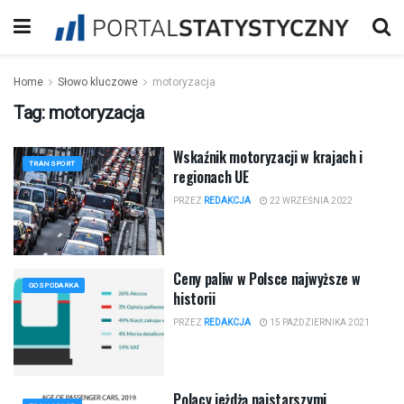
Home
Słowo kluczowe
motoryzacja
Tag:
motoryzacja
Wskaźnik motoryzacji w krajach i
TRANSPORT
regionach UE
PRZEZ
REDAKCJA
22 WRZEŚNIA 2022
Ceny paliw w Polsce najwyższe w
GOSPODARKA
historii
PRZEZ
REDAKCJA
15 PAŹDZIERNIKA 2021
Polacy jeżdżą najstarszymi