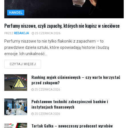
HANDEL
Perfumy niszowe, czyli zapachy, których nie kupisz w sieciówce
PRZEZ
REDAKCJA
25 CZERWCA 2026
Perfumy niszowe to nie tylko flakoniki z zapachem – to
prawdziwe dzieła sztuki, które opowiadają historie i budzą
emocje. Ich unikalność...
CZYTAJ WIĘCEJ
Ranking myjek ciśnieniowych – czy warto korzystać
przed zakupem?
25 CZERWCA 2026
Podstawowe techniki zabezpieczeń banków i
instytucjach finansowych
25 CZERWCA 2026
Tartak Gałka – nowoczesny producent wyrobów