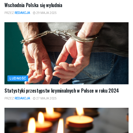
Wschodnia Polska się wyludnia
PRZEZ
REDAKCJA
29 MAJA 2025
LUDNOŚĆ
Statystyki przestępstw kryminalnych w Polsce w roku 2024
PRZEZ
REDAKCJA
27 MAJA 2025