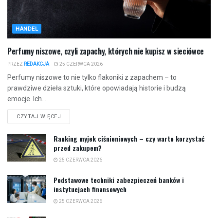
HANDEL
Perfumy niszowe, czyli zapachy, których nie kupisz w sieciówce
PRZEZ
REDAKCJA
25 CZERWCA 2026
Perfumy niszowe to nie tylko flakoniki z zapachem – to
prawdziwe dzieła sztuki, które opowiadają historie i budzą
emocje. Ich...
CZYTAJ WIĘCEJ
Ranking myjek ciśnieniowych – czy warto korzystać
przed zakupem?
25 CZERWCA 2026
Podstawowe techniki zabezpieczeń banków i
instytucjach finansowych
25 CZERWCA 2026