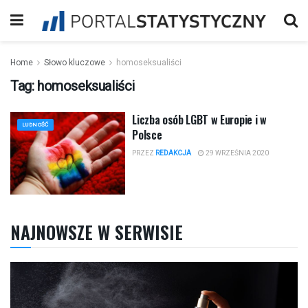
Home
Słowo kluczowe
homoseksualiści
Tag:
homoseksualiści
Liczba osób LGBT w Europie i w
LUDNOŚĆ
Polsce
PRZEZ
REDAKCJA
29 WRZEŚNIA 2020
NAJNOWSZE W SERWISIE