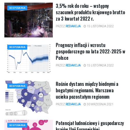
3,5% rok do roku – wstępny
GOSPODARKA
szacunek produktu krajowego brutto
za 3 kwartał 2022 r.
PRZEZ
REDAKCJA
15 LISTOPADA 2022
Prognozy inflacji i wzrostu
GOSPODARKA
gospodarczego na lata 2022-2025 w
Polsce
PRZEZ
REDAKCJA
15 LISTOPADA 2022
Rośnie dystans między biednymi a
GOSPODARKA
bogatymi regionami. Warszawa
ucieka pozostałym regionom
PRZEZ
REDAKCJA
30 WRZEŚNIA 2021
Potencjał ludnościowy i gospodarczy
GOSPODARKA
krajów Unii Europejskiej