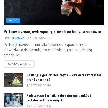
HANDEL
Perfumy niszowe, czyli zapachy, których nie kupisz w sieciówce
PRZEZ
REDAKCJA
25 CZERWCA 2026
Perfumy niszowe to nie tylko flakoniki z zapachem – to
prawdziwe dzieła sztuki, które opowiadają historie i budzą
emocje. Ich...
CZYTAJ WIĘCEJ
Ranking myjek ciśnieniowych – czy warto korzystać
przed zakupem?
25 CZERWCA 2026
Podstawowe techniki zabezpieczeń banków i
instytucjach finansowych
25 CZERWCA 2026