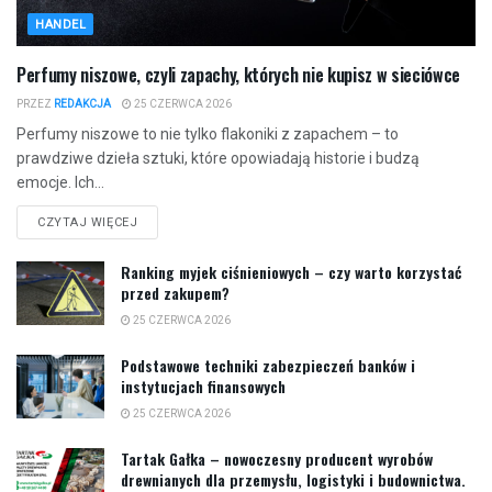
HANDEL
Perfumy niszowe, czyli zapachy, których nie kupisz w sieciówce
PRZEZ
REDAKCJA
25 CZERWCA 2026
Perfumy niszowe to nie tylko flakoniki z zapachem – to
prawdziwe dzieła sztuki, które opowiadają historie i budzą
emocje. Ich...
CZYTAJ WIĘCEJ
Ranking myjek ciśnieniowych – czy warto korzystać
przed zakupem?
25 CZERWCA 2026
Podstawowe techniki zabezpieczeń banków i
instytucjach finansowych
25 CZERWCA 2026
Tartak Gałka – nowoczesny producent wyrobów
drewnianych dla przemysłu, logistyki i budownictwa.