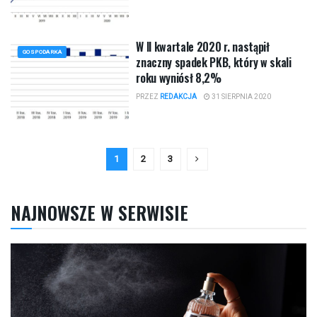
W II kwartale 2020 r. nastąpił
GOSPODARKA
znaczny spadek PKB, który w skali
roku wyniósł 8,2%
PRZEZ
REDAKCJA
31 SIERPNIA 2020
1
2
3
NAJNOWSZE W SERWISIE