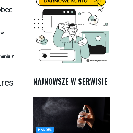
obec
 w
naniu z
NAJNOWSZE W SERWISIE
kres
HANDEL