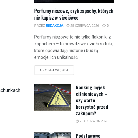
Perfumy niszowe, czyli zapachy, których
nie kupisz w sieciówce
PRZEZ
REDAKCJA
25 CZERWCA 2026
0
Perfumy niszowe to nie tylko flakoniki z
zapachem – to prawdziwe dzieła sztuki,
które opowiadają historie i budzą
emocje. Ich unikalność...
CZYTAJ WIĘCEJ
Ranking myjek
rachunkach
ciśnieniowych –
czy warto
korzystać przed
zakupem?
25 CZERWCA 2026
Podstawowe