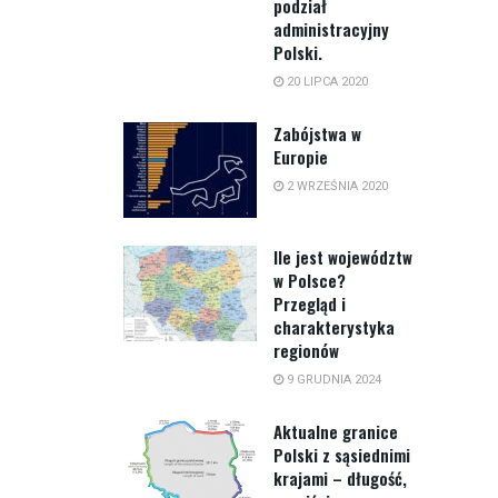
podział
administracyjny
Polski.
20 LIPCA 2020
Zabójstwa w
Europie
2 WRZEŚNIA 2020
Ile jest województw
w Polsce?
Przegląd i
charakterystyka
regionów
9 GRUDNIA 2024
Aktualne granice
Polski z sąsiednimi
krajami – długość,