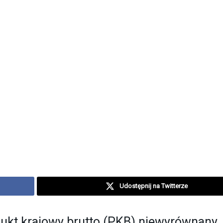
Udostępnij na Twitterze
ukt krajowy brutto (PKB) niewyrównany