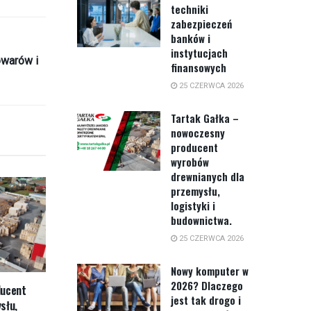
techniki
zabezpieczeń
banków i
instytucjach
owarów i
finansowych
25 CZERWCA 2026
Tartak Gałka –
nowoczesny
producent
wyrobów
drewnianych dla
przemysłu,
logistyki i
budownictwa.
25 CZERWCA 2026
Nowy komputer w
2026? Dlaczego
ducent
jest tak drogo i
słu,