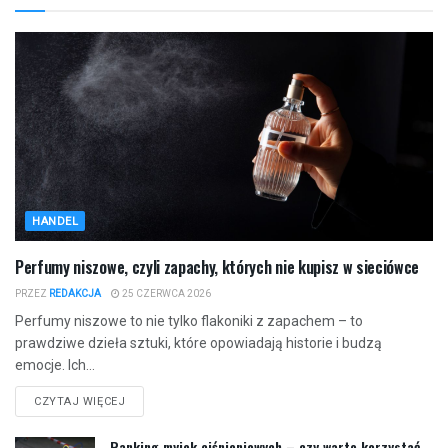
HANDEL
Perfumy niszowe, czyli zapachy, których nie kupisz w sieciówce
PRZEZ
REDAKCJA
25 CZERWCA 2026
Perfumy niszowe to nie tylko flakoniki z zapachem – to
prawdziwe dzieła sztuki, które opowiadają historie i budzą
emocje. Ich...
CZYTAJ WIĘCEJ
Ranking myjek ciśnieniowych – czy warto korzystać