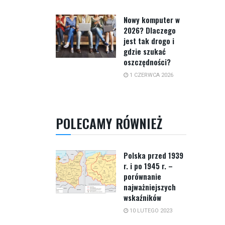
Nowy komputer w
2026? Dlaczego
jest tak drogo i
gdzie szukać
oszczędności?
1 CZERWCA 2026
POLECAMY RÓWNIEŻ
Polska przed 1939
r. i po 1945 r. –
porównanie
najważniejszych
wskaźników
10 LUTEGO 2023