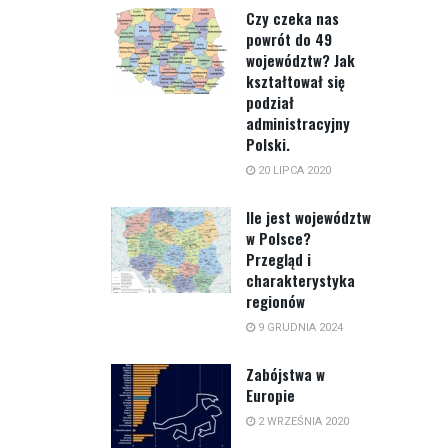
Czy czeka nas
powrót do 49
województw? Jak
kształtował się
podział
administracyjny
Polski.
20 LIPCA 2020
Ile jest województw
w Polsce?
Przegląd i
charakterystyka
regionów
9 GRUDNIA 2024
Zabójstwa w
Europie
2 WRZEŚNIA 2020