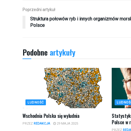
Poprzedni artykuł
Struktura połowów ryb i innych organizmów mors
Polsce
Podobne
artykuły
LUDNOŚĆ
LUDNOŚ
Wschodnia Polska się wyludnia
Statystyk
Polsce w 
PRZEZ
REDAKCJA
29 MAJA 2025
PRZEZ
REDA