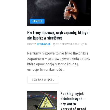
HANDEL
Perfumy niszowe, czyli zapachy, których
nie kupisz w sieciówce
PRZEZ
REDAKCJA
25 CZERWCA 2026
0
Perfumy niszowe to nie tylko flakoniki z
zapachem – to prawdziwe dzieła sztuki,
które opowiadają historie i budzą
emocje. Ich unikalność...
CZYTAJ WIĘCEJ
Ranking myjek
ciśnieniowych –
czy warto
korzystać przed