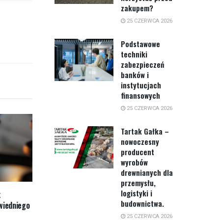
zakupem?
25 CZERWCA 2026
Podstawowe
techniki
zabezpieczeń
banków i
instytucjach
finansowych
25 CZERWCA 2026
Tartak Gałka –
nowoczesny
producent
wyrobów
drewnianych dla
przemysłu,
logistyki i
k
budownictwa.
wiedniego
25 CZERWCA 2026