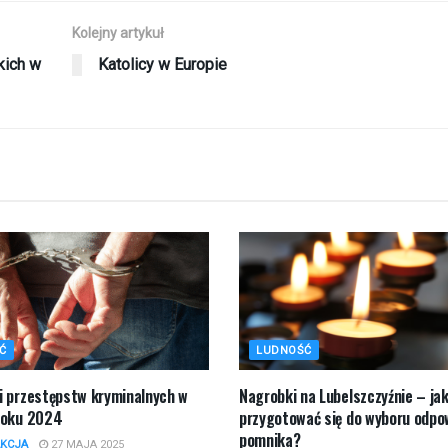
Kolejny artykuł
kich w
Katolicy w Europie
Ć
LUDNOŚĆ
i przestępstw kryminalnych w
Nagrobki na Lubelszczyźnie – ja
roku 2024
przygotować się do wyboru odpo
pomnika?
KCJA
27 MAJA 2025