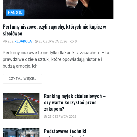
HANDEL
Perfumy niszowe, czyli zapachy, których nie kupisz w
sieciówce
PRZEZ
REDAKCJA
25 CZERWCA 2026
0
Perfumy niszowe to nie tylko flakoniki z zapachem – to
prawdziwe dzieła sztuki, które opowiadają historie i
budzą emocje. Ich...
CZYTAJ WIĘCEJ
Ranking myjek ciśnieniowych –
czy warto korzystać przed
zakupem?
25 CZERWCA 2026
Podstawowe techniki