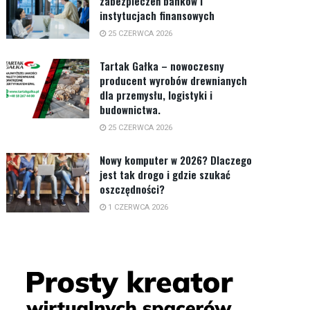
zabezpieczeń banków i
instytucjach finansowych
25 CZERWCA 2026
Tartak Gałka – nowoczesny
producent wyrobów drewnianych
dla przemysłu, logistyki i
budownictwa.
25 CZERWCA 2026
Nowy komputer w 2026? Dlaczego
jest tak drogo i gdzie szukać
oszczędności?
1 CZERWCA 2026