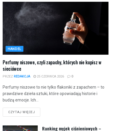
HANDEL
Perfumy niszowe, czyli zapachy, których nie kupisz w
sieciówce
PRZEZ
REDAKCJA
25 CZERWCA 2026
0
Perfumy niszowe to nie tylko flakoniki z zapachem – to
prawdziwe dzieła sztuki, które opowiadają historie i
budzą emocje. Ich...
CZYTAJ WIĘCEJ
Ranking myjek ciśnieniowych –