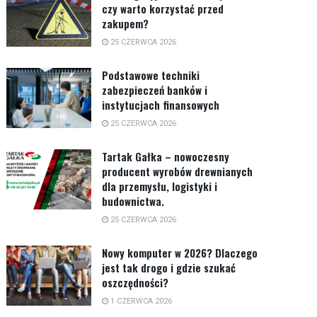
czy warto korzystać przed
zakupem?
25 CZERWCA 2026
Podstawowe techniki
zabezpieczeń banków i
instytucjach finansowych
25 CZERWCA 2026
Tartak Gałka – nowoczesny
producent wyrobów drewnianych
dla przemysłu, logistyki i
budownictwa.
25 CZERWCA 2026
Nowy komputer w 2026? Dlaczego
jest tak drogo i gdzie szukać
oszczędności?
1 CZERWCA 2026