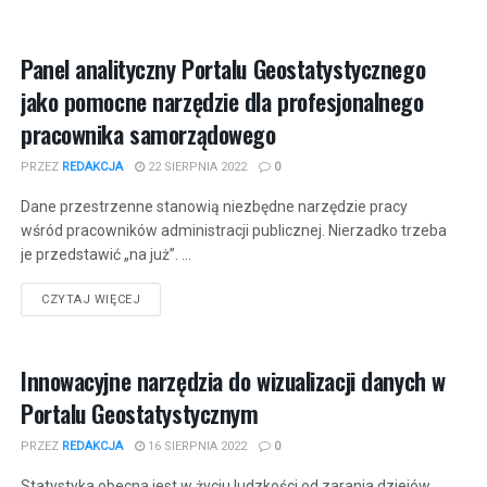
Panel analityczny Portalu Geostatystycznego
jako pomocne narzędzie dla profesjonalnego
pracownika samorządowego
PRZEZ
REDAKCJA
22 SIERPNIA 2022
0
Dane przestrzenne stanowią niezbędne narzędzie pracy
wśród pracowników administracji publicznej. Nierzadko trzeba
je przedstawić „na już”. ...
CZYTAJ WIĘCEJ
Innowacyjne narzędzia do wizualizacji danych w
Portalu Geostatystycznym
PRZEZ
REDAKCJA
16 SIERPNIA 2022
0
Statystyka obecna jest w życiu ludzkości od zarania dziejów.