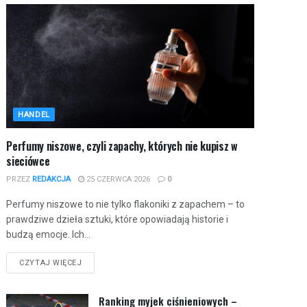
HANDEL
Perfumy niszowe, czyli zapachy, których nie kupisz w
sieciówce
PRZEZ
REDAKCJA
25 CZERWCA 2026
0
Perfumy niszowe to nie tylko flakoniki z zapachem – to
prawdziwe dzieła sztuki, które opowiadają historie i
budzą emocje. Ich...
CZYTAJ WIĘCEJ
Ranking myjek ciśnieniowych –