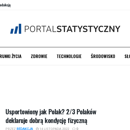
edakcją
RUNKI ŻYCIA
ZDROWIE
TECHNOLOGIE
ŚRODOWISKO
SŁ
Usportowiony jak Polak? 2/3 Polaków
deklaruje dobrą kondycję fizyczną
PRZEZ
REDAKCJA
14 LISTOPADA 2022
0