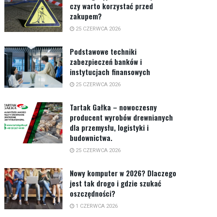
czy warto korzystać przed
zakupem?
25 CZERWCA 2026
Podstawowe techniki
zabezpieczeń banków i
instytucjach finansowych
25 CZERWCA 2026
Tartak Gałka – nowoczesny
producent wyrobów drewnianych
dla przemysłu, logistyki i
budownictwa.
25 CZERWCA 2026
Nowy komputer w 2026? Dlaczego
jest tak drogo i gdzie szukać
oszczędności?
1 CZERWCA 2026