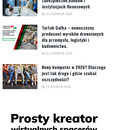
zabezpieczeń banków i
instytucjach finansowych
25 CZERWCA 2026
Tartak Gałka – nowoczesny
producent wyrobów drewnianych
dla przemysłu, logistyki i
budownictwa.
25 CZERWCA 2026
Nowy komputer w 2026? Dlaczego
jest tak drogo i gdzie szukać
oszczędności?
1 CZERWCA 2026