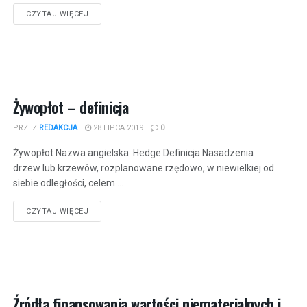
CZYTAJ WIĘCEJ
Żywopłot – definicja
PRZEZ
REDAKCJA
28 LIPCA 2019
0
Żywopłot Nazwa angielska: Hedge Definicja:Nasadzenia
drzew lub krzewów, rozplanowane rzędowo, w niewielkiej od
siebie odległości, celem ...
CZYTAJ WIĘCEJ
Źródła finansowania wartości niematerialnych i