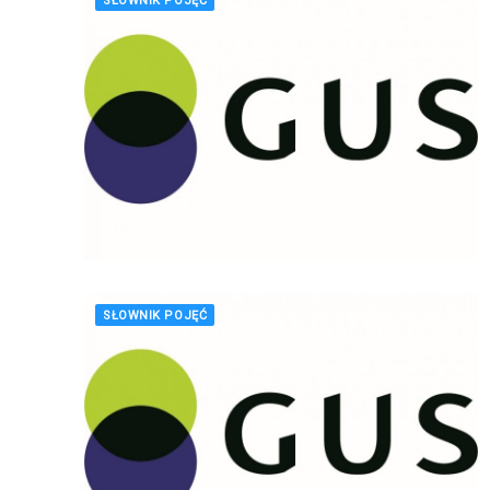
SŁOWNIK POJĘĆ
SŁOWNIK POJĘĆ