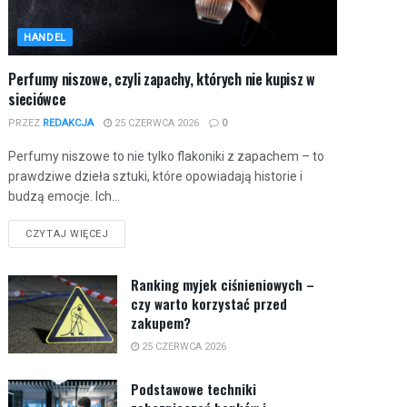
HANDEL
Perfumy niszowe, czyli zapachy, których nie kupisz w
sieciówce
PRZEZ
REDAKCJA
25 CZERWCA 2026
0
Perfumy niszowe to nie tylko flakoniki z zapachem – to
prawdziwe dzieła sztuki, które opowiadają historie i
budzą emocje. Ich...
CZYTAJ WIĘCEJ
Ranking myjek ciśnieniowych –
czy warto korzystać przed
zakupem?
25 CZERWCA 2026
Podstawowe techniki