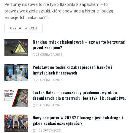
Perfumy niszowe to nie tylko flakoniki z zapachem – to
prawdziwe dzieła sztuki, które opowiadają historie i budzą
emocje. Ich unikalność...
CZYTAJ WIĘCEJ
Ranking myjek ciśnieniowych – czy warto korzystać
przed zakupem?
25 CZERWCA 2026
Podstawowe techniki zabezpieczeń banków i
instytucjach finansowych
25 CZERWCA 2026
Tartak Gałka – nowoczesny producent wyrobów
drewnianych dla przemysłu, logistyki i budownictwa.
25 CZERWCA 2026
Nowy komputer w 2026? Dlaczego jest tak drogo i
gdzie szukać oszczędności?
1 CZERWCA 2026