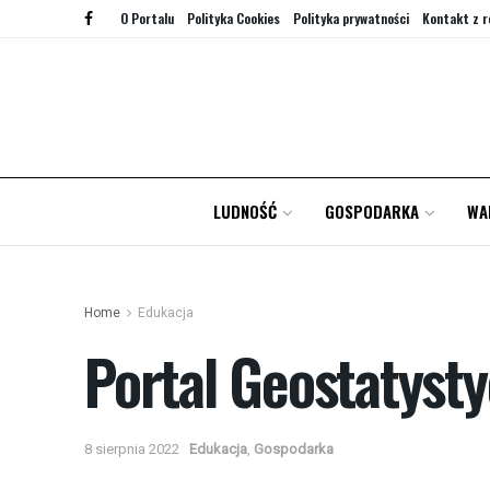
O Portalu
Polityka Cookies
Polityka prywatności
Kontakt z r
LUDNOŚĆ
GOSPODARKA
WA
Home
Edukacja
Portal Geostatyst
8 sierpnia 2022
Edukacja
,
Gospodarka