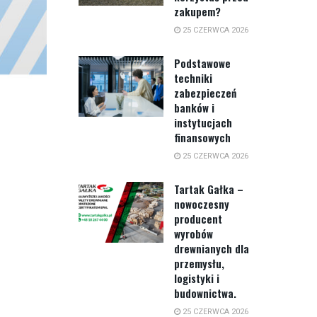
zakupem?
25 CZERWCA 2026
Podstawowe
techniki
zabezpieczeń
banków i
instytucjach
finansowych
25 CZERWCA 2026
Tartak Gałka –
nowoczesny
producent
wyrobów
drewnianych dla
przemysłu,
logistyki i
budownictwa.
25 CZERWCA 2026