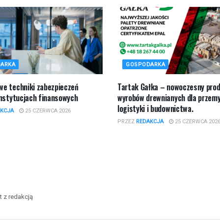
ARKA
GOSPODARKA
e techniki zabezpieczeń
Tartak Gałka – nowoczesny pro
instytucjach finansowych
wyrobów drewnianych dla przemy
logistyki i budownictwa.
KCJA
25 CZERWCA 2026
PRZEZ
REDAKCJA
25 CZERWCA 202
t z redakcją