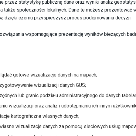
 przez statystykę publiczną dane oraz wyniki analiz geostatys
a także społeczności lokalnych. Dane te możesz prezentować 
ów, dzięki czemu przyspieszysz proces podejmowania decyzji.
rozwiązania wspomagające prezentację wyników bieżących bad
glądać gotowe wizualizacje danych na mapach;
przygotowywanie wizualizacji danych GUS;
zędnych lub granic podziału administracyjnego do danych tabela
niu wizualizacji oraz analiz i udostępnianiu ich innym użytkowni
cje kartograficzne własnych danych;
z własne wizualizacje danych za pomocą sieciowych usług mapo