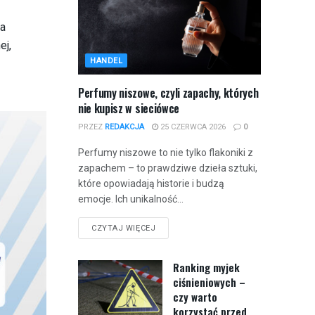
wa
ej,
HANDEL
Perfumy niszowe, czyli zapachy, których
nie kupisz w sieciówce
PRZEZ
REDAKCJA
25 CZERWCA 2026
0
Perfumy niszowe to nie tylko flakoniki z
zapachem – to prawdziwe dzieła sztuki,
które opowiadają historie i budzą
emocje. Ich unikalność...
CZYTAJ WIĘCEJ
Ranking myjek
ciśnieniowych –
czy warto
korzystać przed