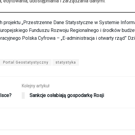
 edytowania, udostępniania i zarządzania danymi.
ch projektu „Przestrzenne Dane Statystyczne w Systemie Infor
Europejskiego Funduszu Rozwoju Regionalnego i środków budże
acyjnego Polska Cyfrowa – „E-administracja i otwarty rząd” Dzi
Portal Geostatystyczny
statystyka
Kolejny artykuł
olsce?
Sankcje osłabiają gospodarkę Rosji