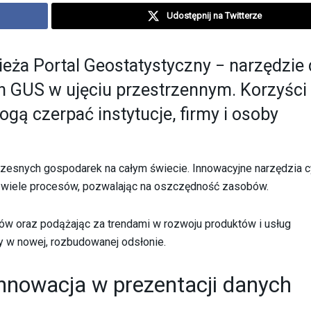
Udostępnij na Twitterze
eża Portal Geostatystyczny − narzędzie
h GUS w ujęciu przestrzennym. Korzyści
gą czerpać instytucje, firmy i osoby
zesnych gospodarek na całym świecie. Innowacyjne narzędzia 
ć wiele procesów, pozwalając na oszczędność zasobów.
w oraz podążając za trendami w rozwoju produktów i usług
y w nowej, rozbudowanej odsłonie.
innowacja w prezentacji danych