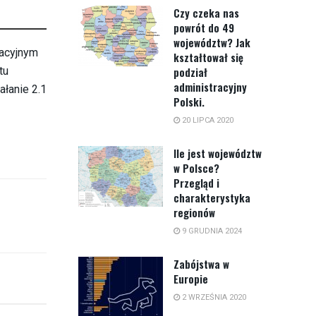
Czy czeka nas
powrót do 49
województw? Jak
macyjnym
kształtował się
tu
podział
administracyjny
ałanie 2.1
Polski.
20 LIPCA 2020
Ile jest województw
w Polsce?
Przegląd i
charakterystyka
regionów
9 GRUDNIA 2024
Zabójstwa w
Europie
2 WRZEŚNIA 2020