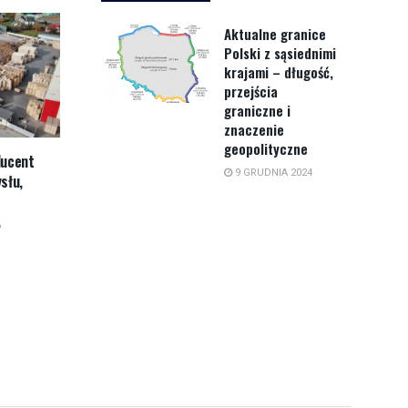
Aktualne granice
Polski z sąsiednimi
krajami – długość,
przejścia
graniczne i
znaczenie
geopolityczne
ducent
9 GRUDNIA 2024
słu,
6