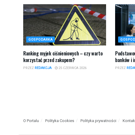
GOSPODARKA
GOSPOD
Ranking myjek ciśnieniowych – czy warto
Podstawow
korzystać przed zakupem?
banków i 
PRZEZ
REDAKCJA
25 CZERWCA 2026
PRZEZ
REDA
O Portalu
Polityka Cookies
Polityka prywatności
Kontak