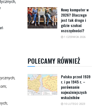
tycznych,
w
Nowy komputer w
2026? Dlaczego
jest tak drogo i
gdzie szukać
ań
oszczędności?
1 CZERWCA 2026
POLECAMY RÓWNIEŻ
Polska przed 1939
rycznych;
r. i po 1945 r. –
kom;
porównanie
najważniejszych
wskaźników
wych;
10 LUTEGO 2023