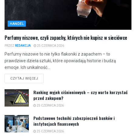
HANDEL
Perfumy niszowe, czyli zapachy, których nie kupisz w sieciówce
PRZEZ
REDAKCJA
25 CZERWCA 2026
Perfumy niszowe to nie tylko flakoniki z zapachem – to
prawdziwe dzieła sztuki, które opowiadają historie i budzą
emocje. Ich unikalność...
CZYTAJ WIĘCEJ
Ranking myjek ciśnieniowych – czy warto korzystać
przed zakupem?
25 CZERWCA 2026
Podstawowe techniki zabezpieczeń banków i
instytucjach finansowych
25 CZERWCA 2026