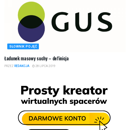
SŁOWNIK POJĘĆ
Ładunek masowy suchy – definicja
PRZEZ
REDAKCJA
28 LIPCA 2019