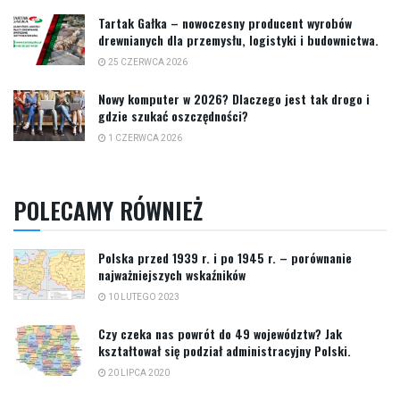
Tartak Gałka – nowoczesny producent wyrobów
drewnianych dla przemysłu, logistyki i budownictwa.
25 CZERWCA 2026
Nowy komputer w 2026? Dlaczego jest tak drogo i
gdzie szukać oszczędności?
1 CZERWCA 2026
POLECAMY RÓWNIEŻ
Polska przed 1939 r. i po 1945 r. – porównanie
najważniejszych wskaźników
10 LUTEGO 2023
Czy czeka nas powrót do 49 województw? Jak
kształtował się podział administracyjny Polski.
20 LIPCA 2020