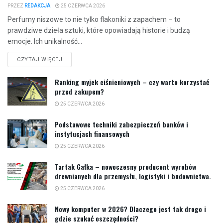
PRZEZ
REDAKCJA
25 CZERWCA 2026
Perfumy niszowe to nie tylko flakoniki z zapachem – to
prawdziwe dzieła sztuki, które opowiadają historie i budzą
emocje. Ich unikalność...
CZYTAJ WIĘCEJ
Ranking myjek ciśnieniowych – czy warto korzystać
przed zakupem?
25 CZERWCA 2026
Podstawowe techniki zabezpieczeń banków i
instytucjach finansowych
25 CZERWCA 2026
Tartak Gałka – nowoczesny producent wyrobów
drewnianych dla przemysłu, logistyki i budownictwa.
25 CZERWCA 2026
Nowy komputer w 2026? Dlaczego jest tak drogo i
gdzie szukać oszczędności?