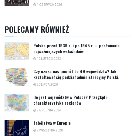
1 CZERWCA 2026
POLECAMY RÓWNIEŻ
Polska przed 1939 r. i po 1945 r. – porównanie
najważniejszych wskaźników
10 LUTEGO 2023
Czy czeka nas powrót do 49 województw? Jak
kształtował się podział administracyjny Polski.
20 LIPCA 2020
Ile jest województw w Polsce? Przegląd i
charakterystyka regionów
9 GRUDNIA 2024
Zabójstwa w Europie
2 WRZEŚNIA 2020