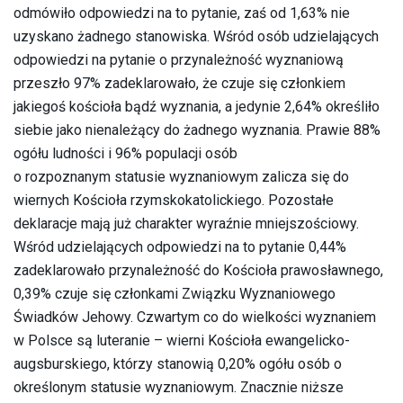
odmówiło odpowiedzi na to pytanie, zaś od 1,63% nie
uzyskano żadnego stanowiska. Wśród osób udzielających
odpowiedzi na pytanie o przynależność wyznaniową
przeszło 97% zadeklarowało, że czuje się członkiem
jakiegoś kościoła bądź wyznania, a jedynie 2,64% określiło
siebie jako nienależący do żadnego wyznania. Prawie 88%
ogółu ludności i 96% populacji osób
o rozpoznanym statusie wyznaniowym zalicza się do
wiernych Kościoła rzymskokatolickiego. Pozostałe
deklaracje mają już charakter wyraźnie mniejszościowy.
Wśród udzielających odpowiedzi na to pytanie 0,44%
zadeklarowało przynależność do Kościoła prawosławnego,
0,39% czuje się członkami Związku Wyznaniowego
Świadków Jehowy. Czwartym co do wielkości wyznaniem
w Polsce są luteranie – wierni Kościoła ewangelicko-
augsburskiego, którzy stanowią 0,20% ogółu osób o
określonym statusie wyznaniowym. Znacznie niższe