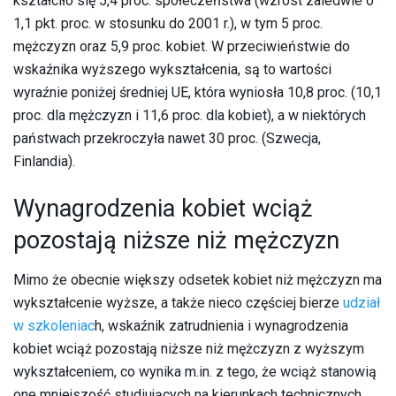
kształciło się 5,4 proc. społeczeństwa (wzrost zaledwie o
1,1 pkt. proc. w stosunku do 2001 r.), w tym 5 proc.
mężczyzn oraz 5,9 proc. kobiet. W przeciwieństwie do
wskaźnika wyższego wykształcenia, są to wartości
wyraźnie poniżej średniej UE, która wyniosła 10,8 proc. (10,1
proc. dla mężczyzn i 11,6 proc. dla kobiet), a w niektórych
państwach przekroczyła nawet 30 proc. (Szwecja,
Finlandia).
Wynagrodzenia kobiet wciąż
pozostają niższe niż mężczyzn
Mimo że obecnie większy odsetek kobiet niż mężczyzn ma
wykształcenie wyższe, a także nieco częściej bierze
udział
w szkoleniac
h, wskaźnik zatrudnienia i wynagrodzenia
kobiet wciąż pozostają niższe niż mężczyzn z wyższym
wykształceniem, co wynika m.in. z tego, że wciąż stanowią
one mniejszość studiujących na kierunkach technicznych