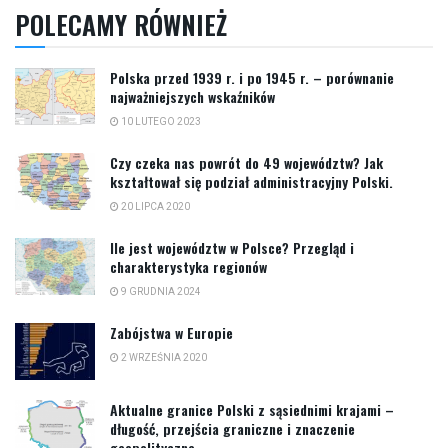
POLECAMY RÓWNIEŻ
Polska przed 1939 r. i po 1945 r. – porównanie
najważniejszych wskaźników
10 LUTEGO 2023
Czy czeka nas powrót do 49 województw? Jak
kształtował się podział administracyjny Polski.
20 LIPCA 2020
Ile jest województw w Polsce? Przegląd i
charakterystyka regionów
9 GRUDNIA 2024
Zabójstwa w Europie
2 WRZEŚNIA 2020
Aktualne granice Polski z sąsiednimi krajami –
długość, przejścia graniczne i znaczenie
geopolityczne