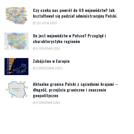
Czy czeka nas powrót do 49 województw? Jak
kształtował się podział administracyjny Polski.
20 LIPCA 2020
Ile jest województw w Polsce? Przegląd i
charakterystyka regionów
9 GRUDNIA 2024
Zabójstwa w Europie
2 WRZEŚNIA 2020
Aktualne granice Polski z sąsiednimi krajami –
długość, przejścia graniczne i znaczenie
geopolityczne
9 GRUDNIA 2024