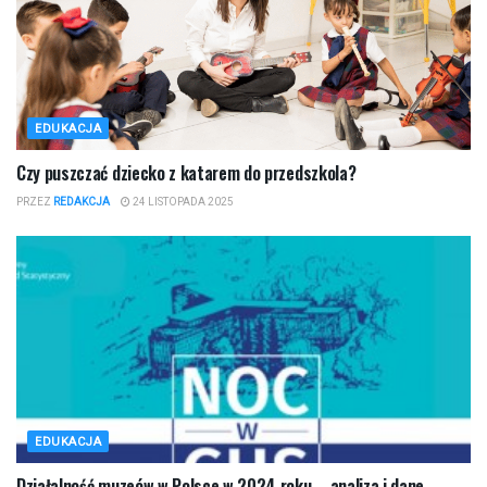
EDUKACJA
Czy puszczać dziecko z katarem do przedszkola?
PRZEZ
REDAKCJA
24 LISTOPADA 2025
EDUKACJA
Działalność muzeów w Polsce w 2024 roku – analiza i dane