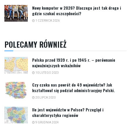
Nowy komputer w 2026? Dlaczego jest tak drogo i
gdzie szukać oszczędności?
1 CZERWCA 2026
POLECAMY RÓWNIEŻ
Polska przed 1939 r. i po 1945 r. – porównanie
najważniejszych wskaźników
10 LUTEGO 2023
Czy czeka nas powrót do 49 województw? Jak
kształtował się podział administracyjny Polski.
20 LIPCA 2020
Ile jest województw w Polsce? Przegląd i
charakterystyka regionów
9 GRUDNIA 2024