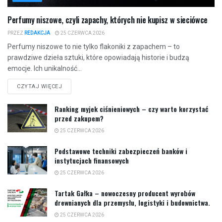
Perfumy niszowe, czyli zapachy, których nie kupisz w sieciówce
PRZEZ
REDAKCJA
25 CZERWCA 2026
Perfumy niszowe to nie tylko flakoniki z zapachem – to
prawdziwe dzieła sztuki, które opowiadają historie i budzą
emocje. Ich unikalność...
CZYTAJ WIĘCEJ
Ranking myjek ciśnieniowych – czy warto korzystać
przed zakupem?
25 CZERWCA 2026
Podstawowe techniki zabezpieczeń banków i
instytucjach finansowych
25 CZERWCA 2026
Tartak Gałka – nowoczesny producent wyrobów
drewnianych dla przemysłu, logistyki i budownictwa.
25 CZERWCA 2026