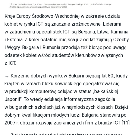
Kraje Europy Środkowo-Wschodniej w zakresie udziału
kobiet w rynku ICT są znacznie zróżnicowane. Liderami
w zatrudnieniu specjalistek ICT są Bułgaria, Litwa, Rumunia
i Estonia. Z kolei ostatnie miejsca już od lat zajmują Czechy
i Węgry. Bułgaria i Rumunia przodują też biorąc pod uwagę
odsetek kobiet wśród studentów kierunków związanych
z ICT.
→ Korzenie dobrych wyników Bułgarii sięgają lat 80., kiedy
kraj ten w ramach bloku sowieckiego specjalizował się
w produkcji komputerów, celując w status „bałkańskiej
Japonii”. To wtedy edukacja informatyczna zagościła
w bułgarskich szkołach już w najmłodszych klasach. Dzięki
dobrym kwalifikacjom młodych ludzi Bułgaria stanowiła po
2007 r. obszar rozwoju zagranicznych firm z branży ICT [11].