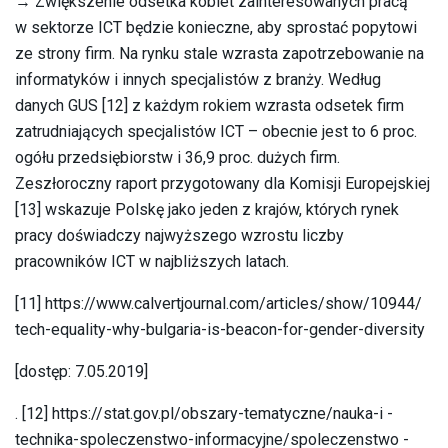
→ Zwiększenie odsetka kobiet zainteresowanych pracą
w sektorze ICT będzie konieczne, aby sprostać popytowi
ze strony firm. Na rynku stale wzrasta zapotrzebowanie na
informatyków i innych specjalistów z branży. Według
danych GUS [12] z każdym rokiem wzrasta odsetek firm
zatrudniających specjalistów ICT – obecnie jest to 6 proc.
ogółu przedsiębiorstw i 36,9 proc. dużych firm.
Zeszłoroczny raport przygotowany dla Komisji Europejskiej
[13] wskazuje Polskę jako jeden z krajów, których rynek
pracy doświadczy najwyższego wzrostu liczby
pracowników ICT w najbliższych latach.
[11] https://www.calvertjournal.com/articles/show/10944/
tech-equality-why-bulgaria-is-beacon-for-gender-diversity
[dostęp: 7.05.2019]
. [12] https://stat.gov.pl/obszary-tematyczne/nauka-i -
technika-spoleczenstwo-informacyjne/spoleczenstwo -