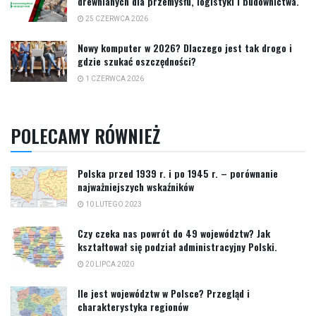
drewnianych dla przemysłu, logistyki i budownictwa.
25 CZERWCA 2026
Nowy komputer w 2026? Dlaczego jest tak drogo i
gdzie szukać oszczędności?
1 CZERWCA 2026
POLECAMY RÓWNIEŻ
Polska przed 1939 r. i po 1945 r. – porównanie
najważniejszych wskaźników
10 LUTEGO 2023
Czy czeka nas powrót do 49 województw? Jak
kształtował się podział administracyjny Polski.
20 LIPCA 2020
Ile jest województw w Polsce? Przegląd i
charakterystyka regionów