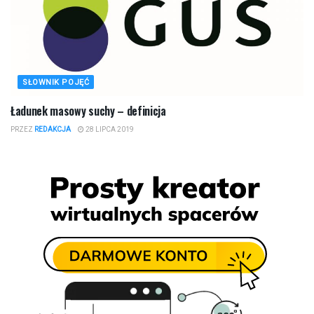
SŁOWNIK POJĘĆ
Ładunek masowy suchy – definicja
PRZEZ
REDAKCJA
28 LIPCA 2019