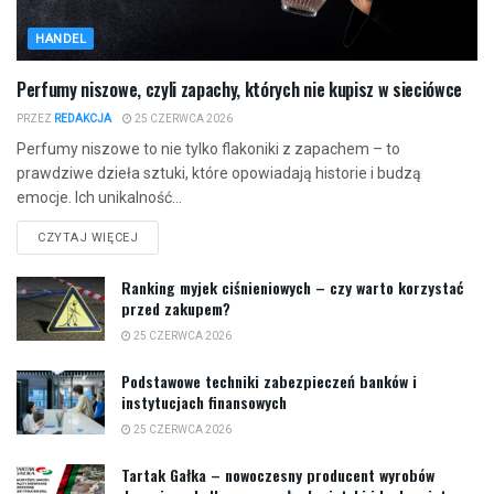
HANDEL
Perfumy niszowe, czyli zapachy, których nie kupisz w sieciówce
PRZEZ
REDAKCJA
25 CZERWCA 2026
Perfumy niszowe to nie tylko flakoniki z zapachem – to
prawdziwe dzieła sztuki, które opowiadają historie i budzą
emocje. Ich unikalność...
CZYTAJ WIĘCEJ
Ranking myjek ciśnieniowych – czy warto korzystać
przed zakupem?
25 CZERWCA 2026
Podstawowe techniki zabezpieczeń banków i
instytucjach finansowych
25 CZERWCA 2026
Tartak Gałka – nowoczesny producent wyrobów