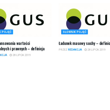
K POJĘĆ
SŁOWNIK POJĘĆ
nansowania wartości
Ładunek masowy suchy – definic
lnych i prawnych – definicja
PRZEZ
REDAKCJA
28 LIPCA 2019
KCJA
28 LIPCA 2019