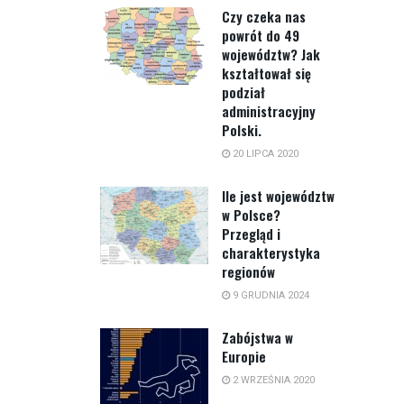
Czy czeka nas
powrót do 49
województw? Jak
kształtował się
podział
administracyjny
Polski.
20 LIPCA 2020
Ile jest województw
w Polsce?
Przegląd i
charakterystyka
regionów
9 GRUDNIA 2024
Zabójstwa w
Europie
2 WRZEŚNIA 2020