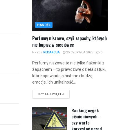
HANDEL
Perfumy niszowe, czyli zapachy, których
nie kupisz w sieciówce
PRZEZ
REDAKCJA
25 CZERWCA 2026
0
Perfumy niszowe to nie tylko flakoniki z
zapachem – to prawdziwe dzieła sztuki,
które opowiadają historie i budzą
emocje. Ich unikalność...
CZYTAJ WIĘCEJ
Ranking myjek
ciśnieniowych –
czy warto
korzystać przed