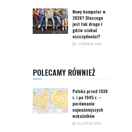
Nowy komputer w
2026? Dlaczego
jest tak drogo i
gdzie szukać
oszczędności?
1 CZERWCA 2026
POLECAMY RÓWNIEŻ
Polska przed 1939
r. i po 1945 r. –
porównanie
najważniejszych
wskaźników
10 LUTEGO 2023