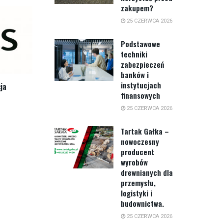
zakupem?
25 CZERWCA 2026
Podstawowe
techniki
zabezpieczeń
banków i
instytucjach
ja
finansowych
25 CZERWCA 2026
Tartak Gałka –
nowoczesny
producent
wyrobów
drewnianych dla
przemysłu,
logistyki i
budownictwa.
25 CZERWCA 2026