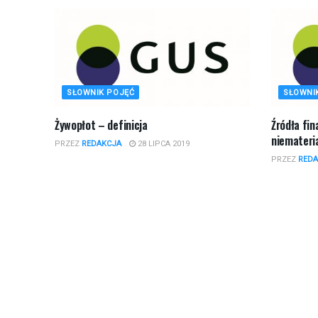
SŁOWNIK POJĘĆ
SŁOWNI
Żywopłot – definicja
Źródła fi
niemateria
PRZEZ
REDAKCJA
28 LIPCA 2019
PRZEZ
REDA