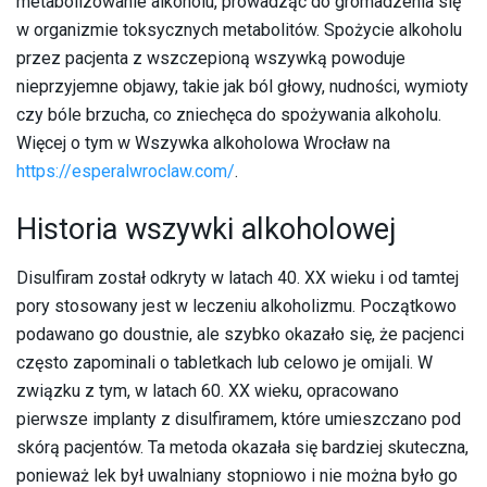
metabolizowanie alkoholu, prowadząc do gromadzenia się
w organizmie toksycznych metabolitów. Spożycie alkoholu
przez pacjenta z wszczepioną wszywką powoduje
nieprzyjemne objawy, takie jak ból głowy, nudności, wymioty
czy bóle brzucha, co zniechęca do spożywania alkoholu.
Więcej o tym w Wszywka alkoholowa Wrocław na
https://esperalwroclaw.com/
.
Historia wszywki alkoholowej
Disulfiram został odkryty w latach 40. XX wieku i od tamtej
pory stosowany jest w leczeniu alkoholizmu. Początkowo
podawano go doustnie, ale szybko okazało się, że pacjenci
często zapominali o tabletkach lub celowo je omijali. W
związku z tym, w latach 60. XX wieku, opracowano
pierwsze implanty z disulfiramem, które umieszczano pod
skórą pacjentów. Ta metoda okazała się bardziej skuteczna,
ponieważ lek był uwalniany stopniowo i nie można było go