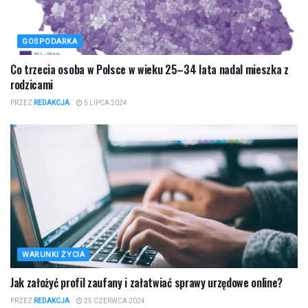
GOSPODARKA
Co trzecia osoba w Polsce w wieku 25–34 lata nadal mieszka z
rodzicami
PRZEZ
REDAKCJA
5 LIPCA 2024
WARUNKI ŻYCIA
Jak założyć profil zaufany i załatwiać sprawy urzędowe online?
PRZEZ
REDAKCJA
25 CZERWCA 2024