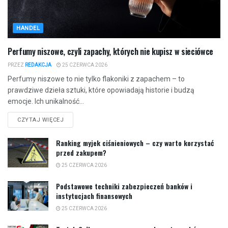
HANDEL
Perfumy niszowe, czyli zapachy, których nie kupisz w sieciówce
PRZEZ
REDAKCJA
25 CZERWCA 2026
Perfumy niszowe to nie tylko flakoniki z zapachem – to
prawdziwe dzieła sztuki, które opowiadają historie i budzą
emocje. Ich unikalność...
CZYTAJ WIĘCEJ
Ranking myjek ciśnieniowych – czy warto korzystać
przed zakupem?
25 CZERWCA 2026
Podstawowe techniki zabezpieczeń banków i
instytucjach finansowych
25 CZERWCA 2026