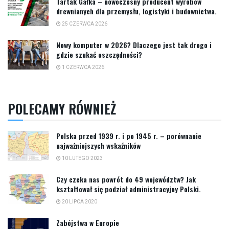
Tartak Gałka – nowoczesny producent wyrobów
drewnianych dla przemysłu, logistyki i budownictwa.
25 CZERWCA 2026
Nowy komputer w 2026? Dlaczego jest tak drogo i
gdzie szukać oszczędności?
1 CZERWCA 2026
POLECAMY RÓWNIEŻ
Polska przed 1939 r. i po 1945 r. – porównanie
najważniejszych wskaźników
10 LUTEGO 2023
Czy czeka nas powrót do 49 województw? Jak
kształtował się podział administracyjny Polski.
20 LIPCA 2020
Zabójstwa w Europie