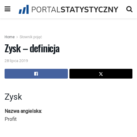
Home
Słownik pojęć
Zysk – definicja
28 lipca 2019
Zysk
Nazwa angielska:
Profit