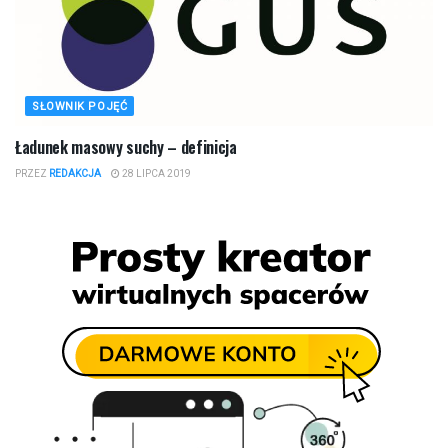
SŁOWNIK POJĘĆ
Ładunek masowy suchy – definicja
PRZEZ
REDAKCJA
28 LIPCA 2019