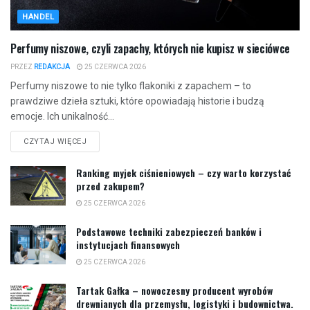
HANDEL
Perfumy niszowe, czyli zapachy, których nie kupisz w sieciówce
PRZEZ
REDAKCJA
25 CZERWCA 2026
Perfumy niszowe to nie tylko flakoniki z zapachem – to
prawdziwe dzieła sztuki, które opowiadają historie i budzą
emocje. Ich unikalność...
CZYTAJ WIĘCEJ
Ranking myjek ciśnieniowych – czy warto korzystać
przed zakupem?
25 CZERWCA 2026
Podstawowe techniki zabezpieczeń banków i
instytucjach finansowych
25 CZERWCA 2026
Tartak Gałka – nowoczesny producent wyrobów
drewnianych dla przemysłu, logistyki i budownictwa.