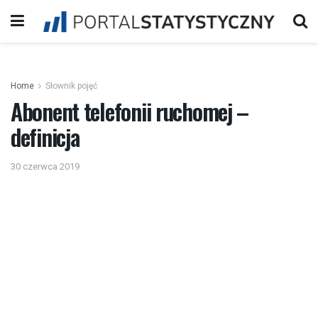
Home
Słownik pojęć
Abonent telefonii ruchomej –
definicja
30 czerwca 2019