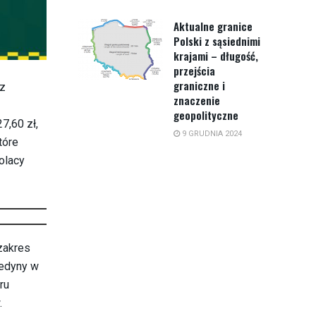
Aktualne granice
Polski z sąsiednimi
krajami – długość,
przejścia
graniczne i
 z
znaczenie
geopolityczne
7,60 zł,
9 GRUDNIA 2024
tóre
olacy
 zakres
jedyny w
ru
.