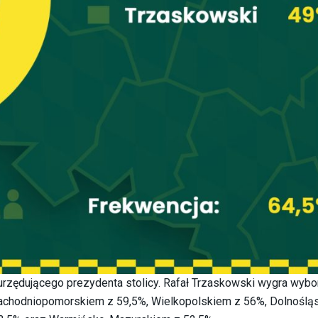
rzędującego prezydenta stolicy. Rafał Trzaskowski wygra wybo
achodniopomorskiem z 59,5%, Wielkopolskiem z 56%, Dolnoślą