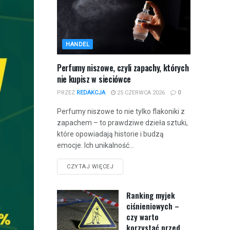
HANDEL
Perfumy niszowe, czyli zapachy, których
nie kupisz w sieciówce
PRZEZ
REDAKCJA
25 CZERWCA 2026
0
Perfumy niszowe to nie tylko flakoniki z
zapachem – to prawdziwe dzieła sztuki,
które opowiadają historie i budzą
emocje. Ich unikalność...
CZYTAJ WIĘCEJ
Ranking myjek
ciśnieniowych –
czy warto
korzystać przed