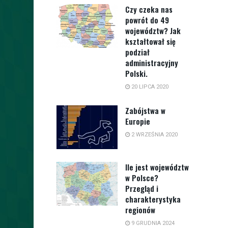
Czy czeka nas
powrót do 49
województw? Jak
kształtował się
podział
administracyjny
Polski.
20 LIPCA 2020
Zabójstwa w
Europie
2 WRZEŚNIA 2020
Ile jest województw
w Polsce?
Przegląd i
charakterystyka
regionów
9 GRUDNIA 2024