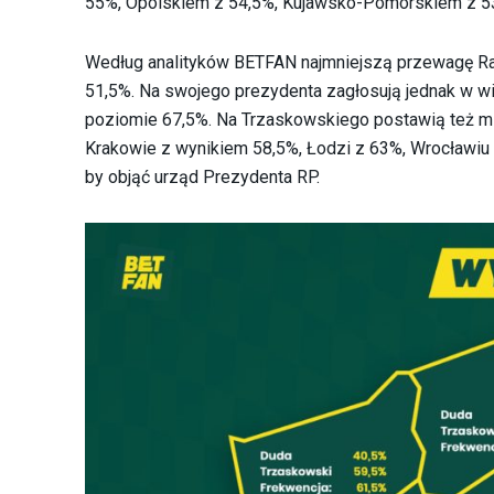
55%, Opolskiem z 54,5%, Kujawsko-Pomorskiem z 5
Według analityków BETFAN najmniejszą przewagę R
51,5%. Na swojego prezydenta zagłosują jednak w w
poziomie 67,5%. Na Trzaskowskiego postawią też mi
Krakowie z wynikiem 58,5%, Łodzi z 63%, Wrocławiu 
by objąć urząd Prezydenta RP.