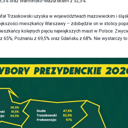
3,5% oraz Warmińsko-Mazurskiem z 52,5%.
afał Trzaskowski uzyska w województwach mazowieckim i śląs
iększości mieszkańcy Warszawy – zdobędzie on w stolicy popa
eszkańcy kolejnych pięciu największych miast w Polsce. Zwyci
z 65%, Poznaniu z 69,5% oraz Gdańsku z 68%. Nie wystarczy to 