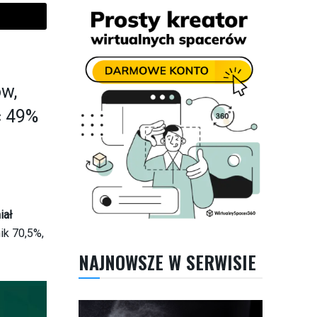
w,
c 49%
iał
ik 70,5%,
NAJNOWSZE W SERWISIE