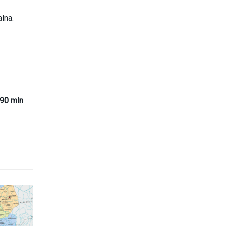
lna.
690 mln