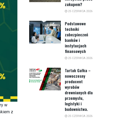
zakupem?
25 CZERWCA 2026
Podstawowe
techniki
zabezpieczeń
banków i
instytucjach
finansowych
25 CZERWCA 2026
Tartak Gałka –
nowoczesny
producent
wyrobów
drewnianych dla
przemysłu,
logistyki i
ry w
budownictwa.
skiem z
25 CZERWCA 2026