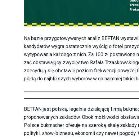
Na bazie przygotowywanych analiz BEFTAN wystawia o
kandydatów wygra ostatecznie wyścig o fotel prezy
wytypowania każdego z nich. Za 100 zł postawione n
zaś obstawiający zwycięstwo Rafała Trzaskowskiego m
zdecydują się obstawić poziom frekwencji powyżej 6
pójdą do najbliższych wyborów w co najmniej takiej li
BETFAN jest polską, legalnie działającą firmą bukmac
proponowanych zakładów. Obok możliwości obstawia
Polsce bukmacher oferuje na szeroką skalę zakłady 
polityki, show-biznesu, ekonomii czy nawet pogody.