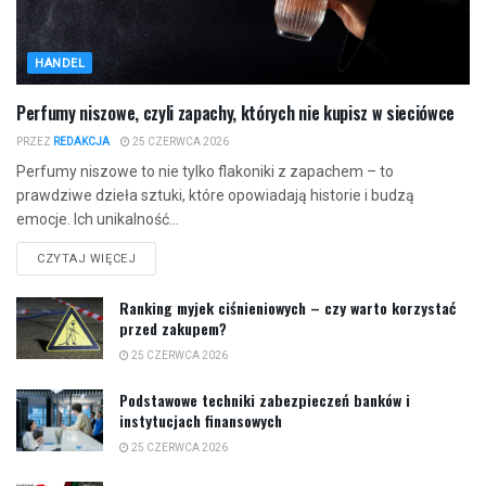
HANDEL
Perfumy niszowe, czyli zapachy, których nie kupisz w sieciówce
PRZEZ
REDAKCJA
25 CZERWCA 2026
Perfumy niszowe to nie tylko flakoniki z zapachem – to
prawdziwe dzieła sztuki, które opowiadają historie i budzą
emocje. Ich unikalność...
CZYTAJ WIĘCEJ
Ranking myjek ciśnieniowych – czy warto korzystać
przed zakupem?
25 CZERWCA 2026
Podstawowe techniki zabezpieczeń banków i
instytucjach finansowych
25 CZERWCA 2026