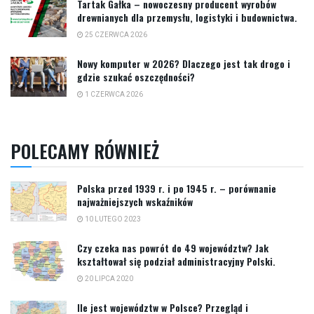
Tartak Gałka – nowoczesny producent wyrobów
drewnianych dla przemysłu, logistyki i budownictwa.
25 CZERWCA 2026
Nowy komputer w 2026? Dlaczego jest tak drogo i
gdzie szukać oszczędności?
1 CZERWCA 2026
POLECAMY RÓWNIEŻ
Polska przed 1939 r. i po 1945 r. – porównanie
najważniejszych wskaźników
10 LUTEGO 2023
Czy czeka nas powrót do 49 województw? Jak
kształtował się podział administracyjny Polski.
20 LIPCA 2020
Ile jest województw w Polsce? Przegląd i