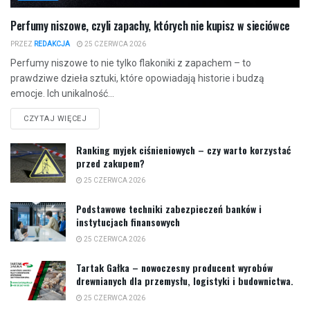
Perfumy niszowe, czyli zapachy, których nie kupisz w sieciówce
PRZEZ
REDAKCJA
25 CZERWCA 2026
Perfumy niszowe to nie tylko flakoniki z zapachem – to
prawdziwe dzieła sztuki, które opowiadają historie i budzą
emocje. Ich unikalność...
CZYTAJ WIĘCEJ
Ranking myjek ciśnieniowych – czy warto korzystać
przed zakupem?
25 CZERWCA 2026
Podstawowe techniki zabezpieczeń banków i
instytucjach finansowych
25 CZERWCA 2026
Tartak Gałka – nowoczesny producent wyrobów
drewnianych dla przemysłu, logistyki i budownictwa.
25 CZERWCA 2026