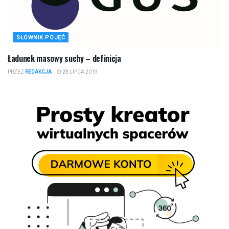
SŁOWNIK POJĘĆ
Ładunek masowy suchy – definicja
PRZEZ
REDAKCJA
28 LIPCA 2019