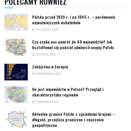
POLECAMY RÓWNIEŻ
Polska przed 1939 r. i po 1945 r. – porównanie
najważniejszych wskaźników
10 LUTEGO 2023
Czy czeka nas powrót do 49 województw? Jak
kształtował się podział administracyjny Polski.
20 LIPCA 2020
Zabójstwa w Europie
2 WRZEŚNIA 2020
Ile jest województw w Polsce? Przegląd i
charakterystyka regionów
9 GRUDNIA 2024
Aktualne granice Polski z sąsiednimi krajami –
długość, przejścia graniczne i znaczenie
geopolityczne