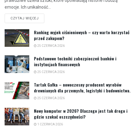
prawdziwe dzieła sztuki, które opowiadają historie i budzą
emocje. Ich unikalność...
CZYTAJ WIĘCEJ
Ranking myjek ciśnieniowych – czy warto korzystać
przed zakupem?
25 CZERWCA 2026
Podstawowe techniki zabezpieczeń banków i
instytucjach finansowych
25 CZERWCA 2026
Tartak Gałka – nowoczesny producent wyrobów
drewnianych dla przemysłu, logistyki i budownictwa.
25 CZERWCA 2026
Nowy komputer w 2026? Dlaczego jest tak drogo i
gdzie szukać oszczędności?
1 CZERWCA 2026