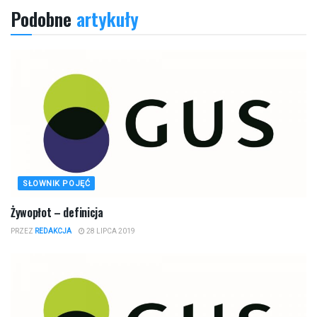
Podobne
artykuły
SŁOWNIK POJĘĆ
Żywopłot – definicja
PRZEZ
REDAKCJA
28 LIPCA 2019