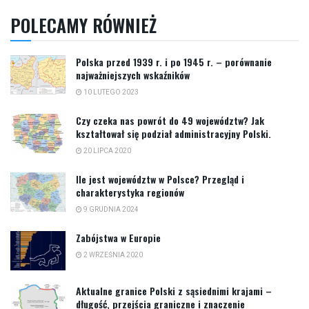
POLECAMY RÓWNIEŻ
Polska przed 1939 r. i po 1945 r. – porównanie
najważniejszych wskaźników
10 LUTEGO 2023
Czy czeka nas powrót do 49 województw? Jak
kształtował się podział administracyjny Polski.
20 LIPCA 2020
Ile jest województw w Polsce? Przegląd i
charakterystyka regionów
9 GRUDNIA 2024
Zabójstwa w Europie
2 WRZEŚNIA 2020
Aktualne granice Polski z sąsiednimi krajami –
długość, przejścia graniczne i znaczenie