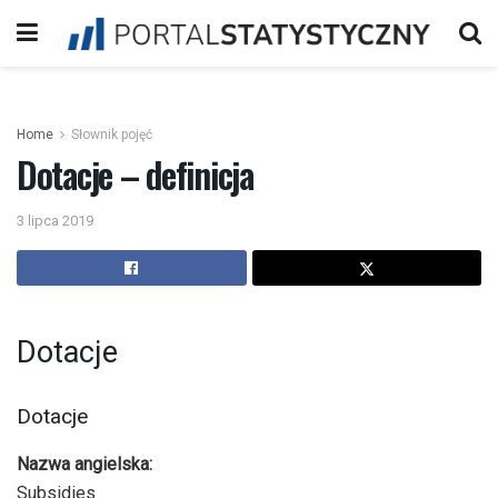
Home
Słownik pojęć
Dotacje – definicja
3 lipca 2019
Dotacje
Dotacje
Nazwa angielska:
Subsidies