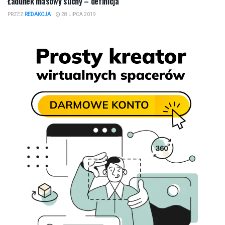
Ładunek masowy suchy – definicja
PRZEZ
REDAKCJA
28 LIPCA 2019