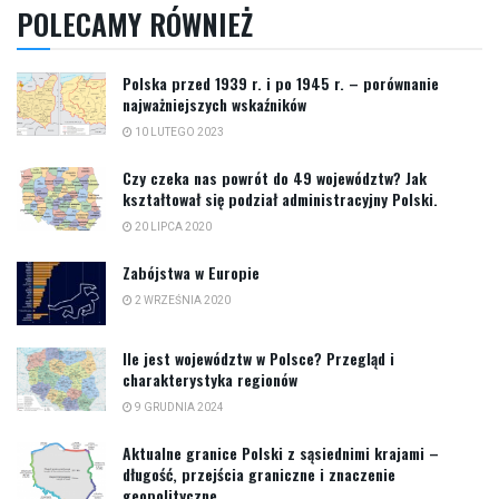
POLECAMY RÓWNIEŻ
Polska przed 1939 r. i po 1945 r. – porównanie
najważniejszych wskaźników
10 LUTEGO 2023
Czy czeka nas powrót do 49 województw? Jak
kształtował się podział administracyjny Polski.
20 LIPCA 2020
Zabójstwa w Europie
2 WRZEŚNIA 2020
Ile jest województw w Polsce? Przegląd i
charakterystyka regionów
9 GRUDNIA 2024
Aktualne granice Polski z sąsiednimi krajami –
długość, przejścia graniczne i znaczenie
geopolityczne