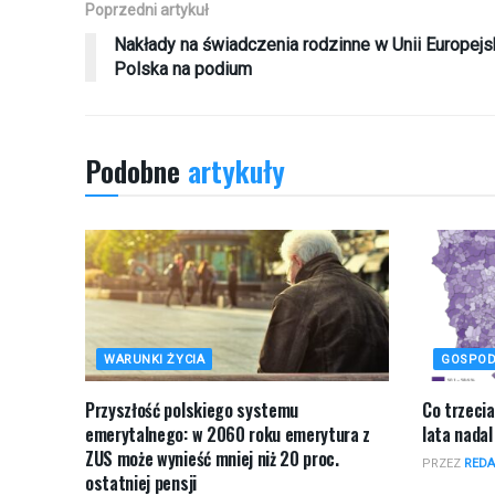
Poprzedni artykuł
Nakłady na świadczenia rodzinne w Unii Europejsk
Polska na podium
Podobne
artykuły
WARUNKI ŻYCIA
GOSPOD
Przyszłość polskiego systemu
Co trzeci
emerytalnego: w 2060 roku emerytura z
lata nadal
ZUS może wynieść mniej niż 20 proc.
PRZEZ
REDA
ostatniej pensji