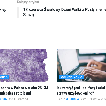
Kolejny artykuł
iej.
17. czerwca Światowy Dzień Walki z Pustynnieni
Suszą
ARKA
WARUNKI ŻYCIA
a osoba w Polsce w wieku 25–34
Jak założyć profil zaufany i zała
 mieszka z rodzicami
sprawy urzędowe online?
KCJA
5 LIPCA 2024
PRZEZ
REDAKCJA
25 CZERWCA 202