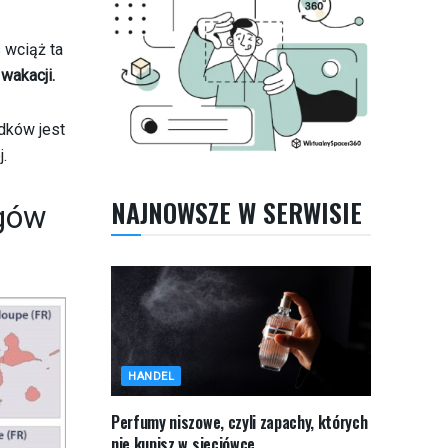
 wciąż ta
wakacji.
dków jest
j.
NAJNOWSZE W SERWISIE
egów
HANDEL
Perfumy niszowe, czyli zapachy, których
nie kupisz w sieciówce