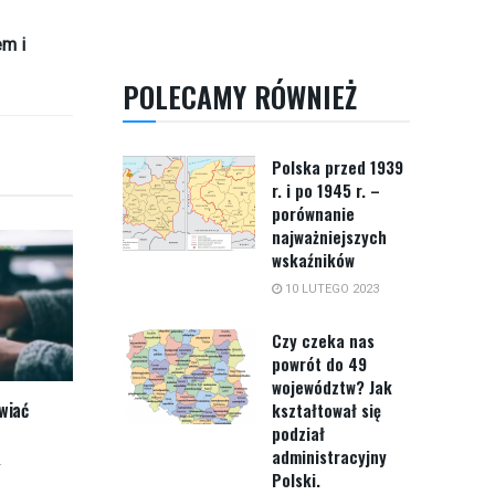
em i
POLECAMY RÓWNIEŻ
Polska przed 1939
r. i po 1945 r. –
porównanie
najważniejszych
wskaźników
10 LUTEGO 2023
Czy czeka nas
powrót do 49
województw? Jak
twiać
kształtował się
podział
administracyjny
4
Polski.