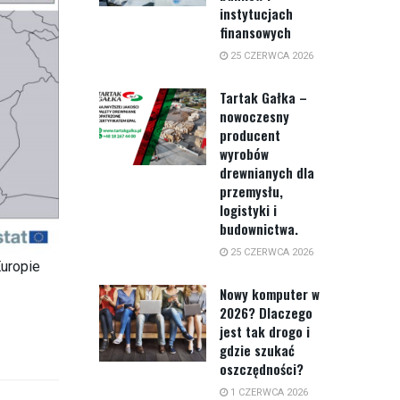
instytucjach
finansowych
25 CZERWCA 2026
Tartak Gałka –
nowoczesny
producent
wyrobów
drewnianych dla
przemysłu,
logistyki i
budownictwa.
25 CZERWCA 2026
Europie
Nowy komputer w
2026? Dlaczego
jest tak drogo i
gdzie szukać
oszczędności?
1 CZERWCA 2026