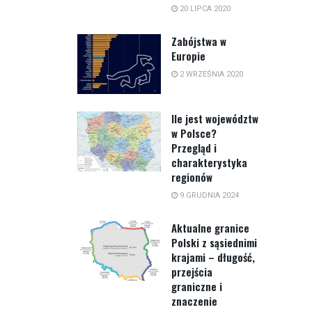
20 LIPCA 2020
Zabójstwa w
Europie
2 WRZEŚNIA 2020
Ile jest województw
w Polsce?
Przegląd i
charakterystyka
regionów
9 GRUDNIA 2024
Aktualne granice
Polski z sąsiednimi
krajami – długość,
przejścia
graniczne i
znaczenie