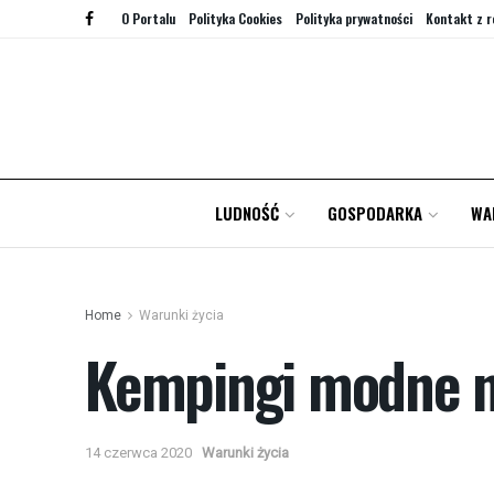
O Portalu
Polityka Cookies
Polityka prywatności
Kontakt z r
LUDNOŚĆ
GOSPODARKA
WA
Home
Warunki życia
Kempingi modne na
14 czerwca 2020
Warunki życia