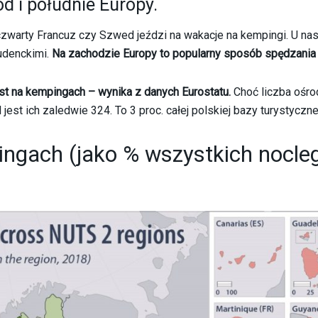
d i południe Europy.
warty Francuz czy Szwed jeździ na wakacje na kempingi. U nas
udenckimi.
Na zachodzie Europy to popularny sposób spędzania 
st na kempingach – wynika z danych Eurostatu.
Choć liczba ośro
jest ich zaledwie 324. To 3 proc. całej polskiej bazy turystyczne
ingach (jako % wszystkich nocl