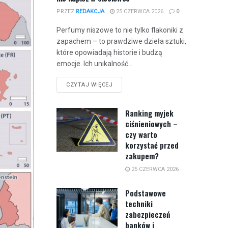
PRZEZ
REDAKCJA
25 CZERWCA 2026
0
Perfumy niszowe to nie tylko flakoniki z
zapachem – to prawdziwe dzieła sztuki,
które opowiadają historie i budzą
emocje. Ich unikalność...
CZYTAJ WIĘCEJ
Ranking myjek
ciśnieniowych –
czy warto
korzystać przed
zakupem?
25 CZERWCA 2026
Podstawowe
techniki
zabezpieczeń
banków i