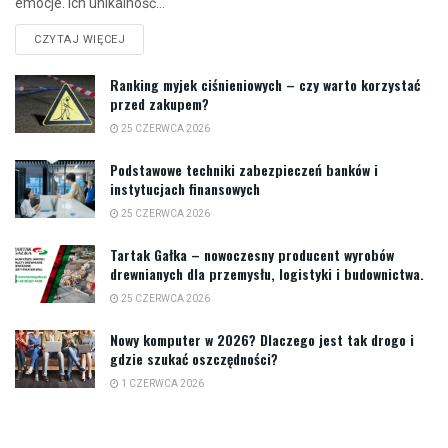
emocje. Ich unikalność...
CZYTAJ WIĘCEJ
Ranking myjek ciśnieniowych – czy warto korzystać
przed zakupem?
25 CZERWCA 2026
Podstawowe techniki zabezpieczeń banków i
instytucjach finansowych
25 CZERWCA 2026
Tartak Gałka – nowoczesny producent wyrobów
drewnianych dla przemysłu, logistyki i budownictwa.
25 CZERWCA 2026
Nowy komputer w 2026? Dlaczego jest tak drogo i
gdzie szukać oszczędności?
1 CZERWCA 2026