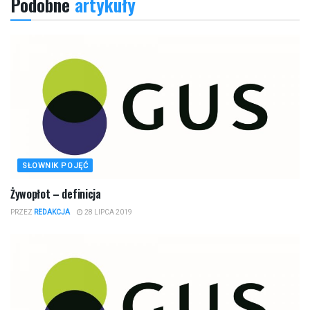
Podobne
artykuły
SŁOWNIK POJĘĆ
Żywopłot – definicja
PRZEZ
REDAKCJA
28 LIPCA 2019