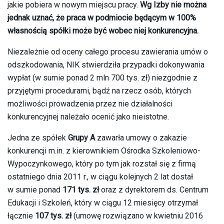
jakie pobiera w nowym miejscu pracy.
Wg Izby nie można
jednak uznać, że praca w podmiocie będącym w 100%
własnością spółki może być wobec niej konkurencyjna.
Niezależnie od oceny całego procesu zawierania umów o
odszkodowania, NIK stwierdziła przypadki dokonywania
wypłat (w sumie ponad 2 mln 700 tys. zł) niezgodnie z
przyjętymi procedurami, bądź na rzecz osób, których
możliwości prowadzenia przez nie działalności
konkurencyjnej należało ocenić jako nieistotne.
Jedna ze spółek
Grupy A
zawarła umowy o zakazie
konkurencji m.in. z kierownikiem Ośrodka Szkoleniowo-
Wypoczynkowego, który po tym jak rozstał się z firmą
ostatniego dnia 2011 r., w ciągu kolejnych 2 lat dostał
w sumie ponad
171 tys. zł
oraz z dyrektorem ds. Centrum
Edukacji i Szkoleń, który w ciągu 12 miesięcy otrzymał
łącznie
107 tys. zł
(umowę rozwiązano w kwietniu 2016