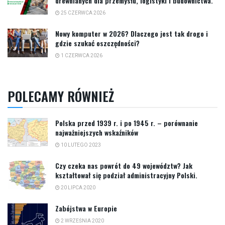
drewnianych dla przemysłu, logistyki i budownictwa.
25 CZERWCA 2026
Nowy komputer w 2026? Dlaczego jest tak drogo i
gdzie szukać oszczędności?
1 CZERWCA 2026
POLECAMY RÓWNIEŻ
Polska przed 1939 r. i po 1945 r. – porównanie
najważniejszych wskaźników
10 LUTEGO 2023
Czy czeka nas powrót do 49 województw? Jak
kształtował się podział administracyjny Polski.
20 LIPCA 2020
Zabójstwa w Europie
2 WRZEŚNIA 2020