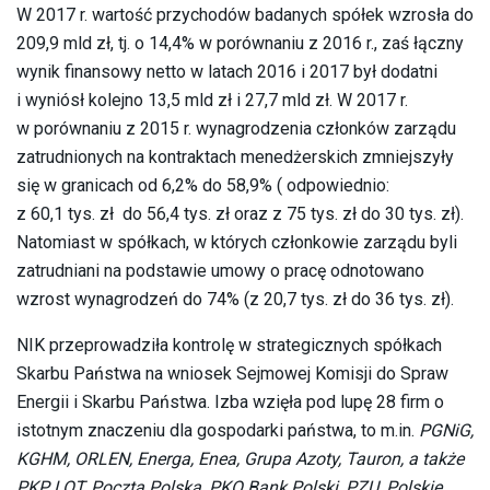
W 2017 r. wartość przychodów badanych spółek wzrosła do
209,9 mld zł, tj. o 14,4% w porównaniu z 2016 r., zaś łączny
wynik finansowy netto w latach 2016 i 2017 był dodatni
i wyniósł kolejno 13,5 mld zł i 27,7 mld zł. W 2017 r.
w porównaniu z 2015 r. wynagrodzenia członków zarządu
zatrudnionych na kontraktach menedżerskich zmniejszyły
się w granicach od 6,2% do 58,9% ( odpowiednio:
z 60,1 tys. zł do 56,4 tys. zł oraz z 75 tys. zł do 30 tys. zł).
Natomiast w spółkach, w których członkowie zarządu byli
zatrudniani na podstawie umowy o pracę odnotowano
wzrost wynagrodzeń do 74% (z 20,7 tys. zł do 36 tys. zł).
NIK przeprowadziła kontrolę w strategicznych spółkach
Skarbu Państwa na wniosek Sejmowej Komisji do Spraw
Energii i Skarbu Państwa. Izba wzięła pod lupę 28 firm o
istotnym znaczeniu dla gospodarki państwa, to m.in.
PGNiG,
KGHM, ORLEN, Energa, Enea, Grupa Azoty, Tauron, a także
PKP, LOT, Poczta Polska, PKO Bank Polski, PZU, Polskie