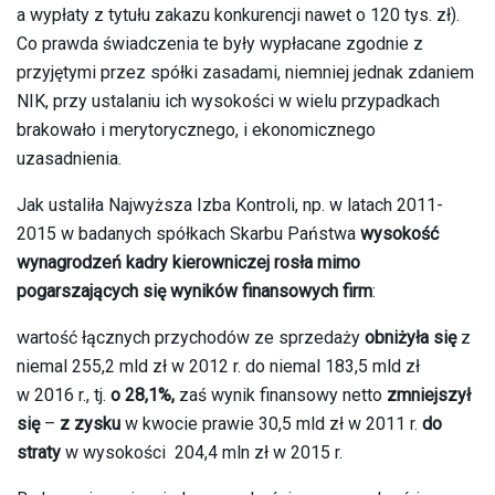
a wypłaty z tytułu zakazu konkurencji nawet o 120 tys. zł).
Co prawda świadczenia te były wypłacane zgodnie z
przyjętymi przez spółki zasadami, niemniej jednak zdaniem
NIK, przy ustalaniu ich wysokości w wielu przypadkach
brakowało i merytorycznego, i ekonomicznego
uzasadnienia.
Jak ustaliła Najwyższa Izba Kontroli, np. w latach 2011-
2015 w badanych spółkach Skarbu Państwa
wysokość
wynagrodzeń kadry kierowniczej rosła mimo
pogarszających się wyników finansowych firm
:
wartość łącznych przychodów ze sprzedaży
obniżyła
się
z
niemal 255,2 mld zł w 2012 r. do niemal 183,5 mld zł
w 2016 r., tj.
o 28,1%,
zaś wynik finansowy netto
zmniejszył
się
–
z zysku
w kwocie prawie 30,5 mld zł w 2011 r.
do
straty
w wysokości 204,4 mln zł w 2015 r.