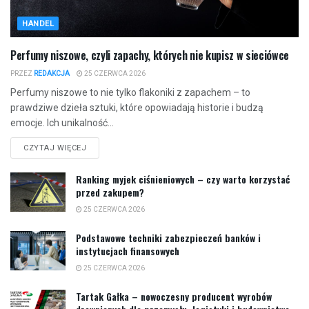
HANDEL
Perfumy niszowe, czyli zapachy, których nie kupisz w sieciówce
PRZEZ
REDAKCJA
25 CZERWCA 2026
Perfumy niszowe to nie tylko flakoniki z zapachem – to
prawdziwe dzieła sztuki, które opowiadają historie i budzą
emocje. Ich unikalność...
CZYTAJ WIĘCEJ
Ranking myjek ciśnieniowych – czy warto korzystać
przed zakupem?
25 CZERWCA 2026
Podstawowe techniki zabezpieczeń banków i
instytucjach finansowych
25 CZERWCA 2026
Tartak Gałka – nowoczesny producent wyrobów