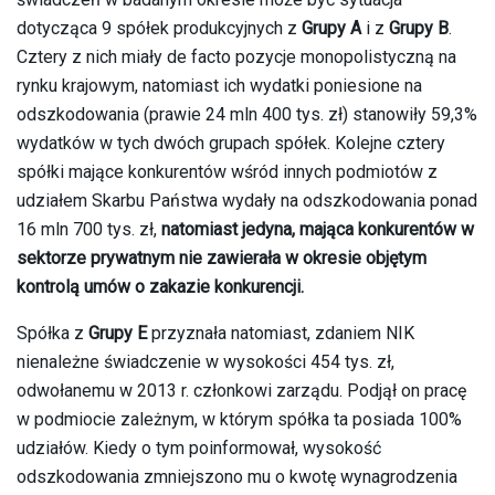
dotycząca 9 spółek produkcyjnych z
Grupy A
i z
Grupy B
.
Cztery z nich miały de facto pozycje monopolistyczną na
rynku krajowym, natomiast ich wydatki poniesione na
odszkodowania (prawie 24 mln 400 tys. zł) stanowiły 59,3%
wydatków w tych dwóch grupach spółek. Kolejne cztery
spółki mające konkurentów wśród innych podmiotów z
udziałem Skarbu Państwa wydały na odszkodowania ponad
16 mln 700 tys. zł,
natomiast jedyna, mająca konkurentów w
sektorze prywatnym nie zawierała w okresie objętym
kontrolą umów o zakazie konkurencji.
Spółka z
Grupy E
przyznała natomiast, zdaniem NIK
nienależne świadczenie w wysokości 454 tys. zł,
odwołanemu w 2013 r. członkowi zarządu. Podjął on pracę
w podmiocie zależnym, w którym spółka ta posiada 100%
udziałów. Kiedy o tym poinformował, wysokość
odszkodowania zmniejszono mu o kwotę wynagrodzenia