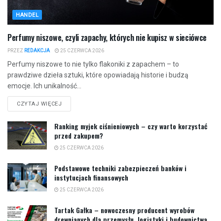
HANDEL
Perfumy niszowe, czyli zapachy, których nie kupisz w sieciówce
PRZEZ
REDAKCJA
25 CZERWCA 2026
Perfumy niszowe to nie tylko flakoniki z zapachem – to
prawdziwe dzieła sztuki, które opowiadają historie i budzą
emocje. Ich unikalność...
CZYTAJ WIĘCEJ
Ranking myjek ciśnieniowych – czy warto korzystać
przed zakupem?
25 CZERWCA 2026
Podstawowe techniki zabezpieczeń banków i
instytucjach finansowych
25 CZERWCA 2026
Tartak Gałka – nowoczesny producent wyrobów
drewnianych dla przemysłu, logistyki i budownictwa.