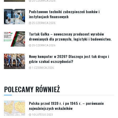
25 CZERWCA 2026
Podstawowe techniki zabezpieczeń banków i
instytucjach finansowych
25 CZERWCA 2026
Tartak Gałka – nowoczesny producent wyrobów
drewnianych dla przemysłu, logistyki i budownictwa.
25 CZERWCA 2026
Nowy komputer w 2026? Dlaczego jest tak drogo i
gdzie szukać oszczędności?
1 CZERWCA 2026
POLECAMY RÓWNIEŻ
Polska przed 1939 r. i po 1945 r. – porównanie
najważniejszych wskaźników
10 LUTEGO 2023