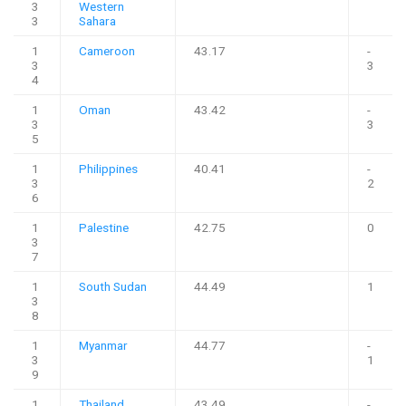
3
Western
3
Sahara
1
Cameroon
43.17
-
3
3
4
1
Oman
43.42
-
3
3
5
1
Philippines
40.41
-
3
2
6
1
Palestine
42.75
0
3
7
1
South Sudan
44.49
1
3
8
1
Myanmar
44.77
-
3
1
9
1
Thailand
43.49
-