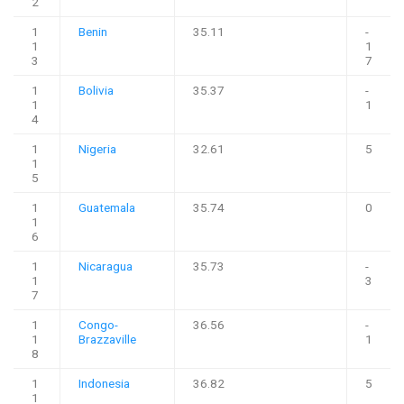
2
1
Benin
35.11
-
1
1
3
7
1
Bolivia
35.37
-
1
1
4
1
Nigeria
32.61
5
1
5
1
Guatemala
35.74
0
1
6
1
Nicaragua
35.73
-
1
3
7
1
Congo-
36.56
-
1
Brazzaville
1
8
1
Indonesia
36.82
5
1