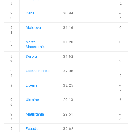
9
2
9
Peru
30.94
-
0
5
9
Moldova
31.16
0
1
9
North
31.28
3
2
Macedonia
9
Serbia
31.62
-
3
3
9
Guinea Bissau
32.06
-
4
5
9
Liberia
32.25
-
5
2
9
Ukraine
29.13
6
6
9
Mauritania
29.51
-
7
3
9
Ecuador
32.62
-