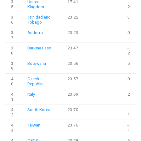
3
United
17.41
-
5
Kingdom
2
3
Trinidad and
23.22
3
6
Tobago
3
Andorra
23.23
0
7
3
Burkina Faso
23.47
-
8
2
3
Botswana
23.56
5
9
4
Czech
23.57
0
0
Republic
4
Italy
23.69
2
1
4
South Korea
23.70
-
2
1
4
Taiwan
23.76
-
3
1
4
OECS
23.78
6