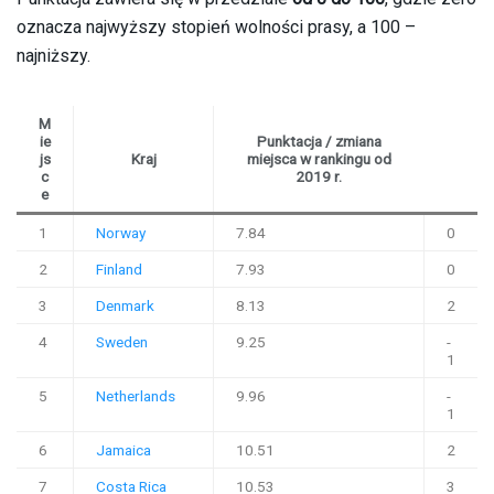
oznacza najwyższy stopień wolności prasy, a 100 –
najniższy.
M
ie
Punktacja / zmiana
js
Kraj
miejsca w rankingu od
c
2019 r.
e
1
Norway
7.84
0
2
Finland
7.93
0
3
Denmark
8.13
2
4
Sweden
9.25
-
1
5
Netherlands
9.96
-
1
6
Jamaica
10.51
2
7
Costa Rica
10.53
3