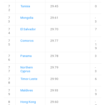
7
Tunisia
29.45
0
2
7
Mongolia
29.61
-
3
3
7
El Salvador
29.70
7
4
7
Comoros
29.77
-
5
1
9
7
Panama
29.78
3
6
7
Northern
29.79
-
7
Cyprus
3
7
Timor-Leste
29.90
6
8
7
Maldives
29.93
1
9
9
8
Hong Kong
29.60
-