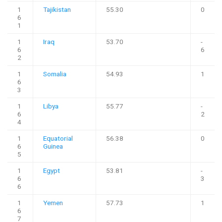
1
Tajikistan
55.30
0
6
1
1
Iraq
53.70
-
6
6
2
1
Somalia
54.93
1
6
3
1
Libya
55.77
-
6
2
4
1
Equatorial
56.38
0
6
Guinea
5
1
Egypt
53.81
-
6
3
6
1
Yemen
57.73
1
6
7