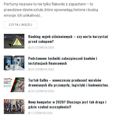
Perfumy niszowe to nie tylko flakoniki z zapachem – to
prawdziwe dzieła sztuki, które opowiadają historie i budzą
emocje. Ich unikalność...
CZYTAJ WIĘCEJ
Ranking myjek ciśnieniowych – czy warto korzystać
przed zakupem?
25 CZERWCA 2026
Podstawowe techniki zabezpieczeń banków i
instytucjach finansowych
25 CZERWCA 2026
Tartak Gałka – nowoczesny producent wyrobów
drewnianych dla przemysłu, logistyki i budownictwa.
25 CZERWCA 2026
Nowy komputer w 2026? Dlaczego jest tak drogo i
gdzie szukać oszczędności?
1 CZERWCA 2026