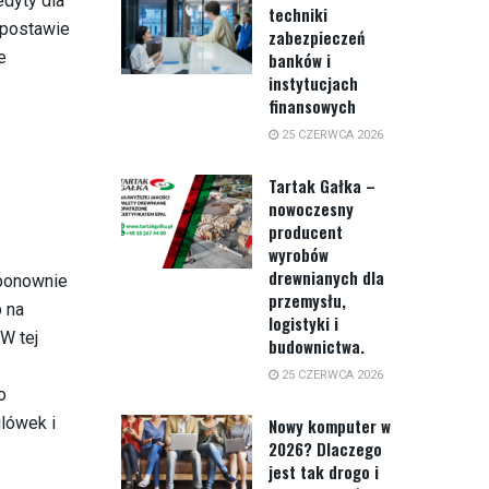
edyty dla
techniki
j postawie
zabezpieczeń
e
banków i
instytucjach
finansowych
25 CZERWCA 2026
Tartak Gałka –
nowoczesny
producent
wyrobów
drewnianych dla
 ponownie
przemysłu,
b na
logistyki i
W tej
budownictwa.
25 CZERWCA 2026
o
lówek i
Nowy komputer w
2026? Dlaczego
jest tak drogo i