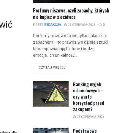
Perfumy niszowe, czyli zapachy, których
nie kupisz w sieciówce
wić
PRZEZ
REDAKCJA
25 CZERWCA 2026
0
Perfumy niszowe to nie tylko flakoniki z
zapachem – to prawdziwe dzieła sztuki,
które opowiadają historie i budzą
emocje. Ich unikalność...
CZYTAJ WIĘCEJ
Ranking myjek
ciśnieniowych –
czy warto
korzystać przed
zakupem?
25 CZERWCA 2026
Podstawowe