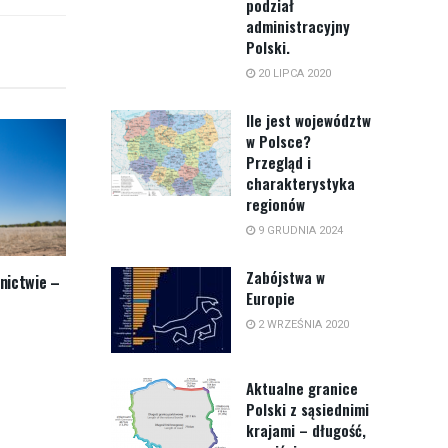
podział
administracyjny
Polski.
20 LIPCA 2020
Ile jest województw
w Polsce?
Przegląd i
charakterystyka
regionów
9 GRUDNIA 2024
Zabójstwa w
nictwie –
Europie
2 WRZEŚNIA 2020
Aktualne granice
Polski z sąsiednimi
krajami – długość,