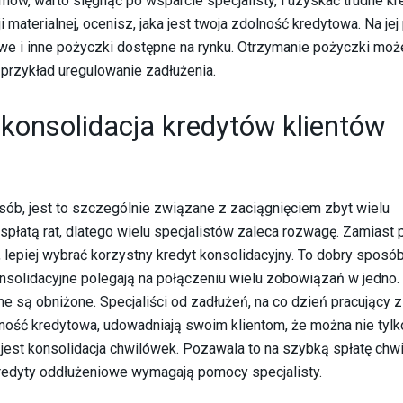
ów, warto sięgnąć po wsparcie specjalisty, i uzyskać trudne kr
 materialnej, ocenisz, jaka jest twoja zdolność kredytowa. Na je
owe i inne pożyczki dostępne na rynku. Otrzymanie pożyczki moż
 przykład uregulowanie zadłużenia.
konsolidacja kredytów klientów
sób, jest to szczególnie związane z zaciągnięciem zbyt wielu
spłatą rat, dlatego wielu specjalistów zaleca rozwagę. Zamiast
lepiej wybrać korzystny kredyt konsolidacyjny. To dobry sposó
nsolidacyjne polegają na połączeniu wielu zobowiązań w jedno. 
zne są obniżone. Specjaliści od zadłużeń, na co dzień pracujący z
lność kredytowa, udowadniają swoim klientom, że można nie tylk
jest konsolidacja chwilówek. Pozawala to na szybką spłatę chwi
kredyty oddłużeniowe wymagają pomocy specjalisty.