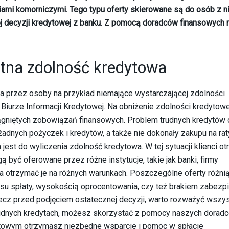
iami komorniczymi. Tego typu oferty skierowane są do osób z n
ej decyzji kredytowej z banku. Z pomocą doradców finansowych
stna zdolność kredytowa
nia przez osoby na przykład niemające wystarczającej zdolności
Biurze Informacji Kredytowej. Na obniżenie zdolności kredytowe
ciągniętych zobowiązań finansowych. Problem trudnych kredytów
żadnych pożyczek i kredytów, a także nie dokonały zakupu na rat
a jest do wyliczenia zdolność kredytowa. W tej sytuacji klienci o
być oferowane przez różne instytucje, takie jak banki, firmy
otrzymać je na różnych warunkach. Poszczególne oferty różnią
su spłaty, wysokością oprocentowania, czy też brakiem zabezp
lecz przed podjęciem ostatecznej decyzji, warto rozważyć wszy
trudnych kredytach, możesz skorzystać z pomocy naszych dorad
netowym otrzymasz niezbędne wsparcie i pomoc w spłacie