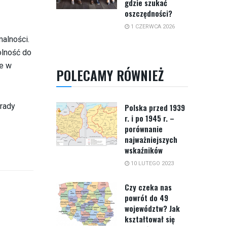
gdzie szukać
oszczędności?
1 CZERWCA 2026
alności.
olność do
ie w
POLECAMY RÓWNIEŻ
orady
Polska przed 1939
r. i po 1945 r. –
porównanie
najważniejszych
wskaźników
10 LUTEGO 2023
Czy czeka nas
powrót do 49
województw? Jak
kształtował się