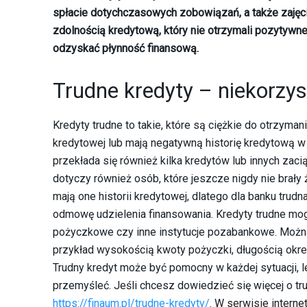
spłacie dotychczasowych zobowiązań, a także zajęc
zdolnością kredytową, który nie otrzymali pozytywn
odzyskać płynność finansową.
Trudne kredyty – niekorzy
Kredyty trudne to takie, które są ciężkie do otrzyma
kredytowej lub mają negatywną historię kredytową w 
przekłada się również kilka kredytów lub innych za
dotyczy również osób, które jeszcze nigdy nie brały 
mają one historii kredytowej, dlatego dla banku trudn
odmowę udzielenia finansowania. Kredyty trudne mogą 
pożyczkowe czy inne instytucje pozabankowe. Można 
przykład wysokością kwoty pożyczki, długością okre
Trudny kredyt może być pomocny w każdej sytuacji, 
przemyśleć. Jeśli chcesz dowiedzieć się więcej o 
https://finaum.pl/trudne-kredyty/
. W serwisie inter