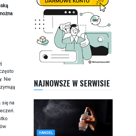
iską
 można
j
 często
y. Nie
NAJNOWSZE W SERWISIE
trzymują
 się na
ieczeń.
stko
ców
HANDEL