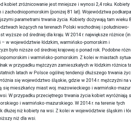
ód kobiet zróżnicowanie jest mniejsze i wynosi 2,4 roku. Kobiety
m i zachodniopomorskim (poniżej 81 lat). Województwa podkarpa
jszymi parametrami trwania życia. Kobiety dożywają tam wieku 82
dztwach leżących na terenach Polski wschodniej i południowo-
est wyższe od średniej dla kraju. W 2014 r. największe różnice (i
si – w województwie łódzkim, warmińsko-pomorskim i
zn było niższe od średniej krajowej o ponad rok. Podobne różn
opomorskim i warmińsko-pomorskim. Z kolei w miastach sytuac
ednak w przypadku mężczyzn zamieszkałych w łódzkim różnica t
statnich latach w Polsce ogólnej tendencji dłuższego trwania życ
óżnia się województwo śląskie, gdzie w 2014 r. mężczyźni na w
dują się mieszkańcy miast woj. mazowieckiego i warmińsko-mazu
 wsi. W przypadku przeciętnego trwania życia kobiet wyróżniają s
skiego i warmińsko-mazurskiego. W 2014 r. na terenie tych
k dłużej niż kobiety na wsi. Z kolei w województwie śląskim i ł
iższy niż dla wsi.