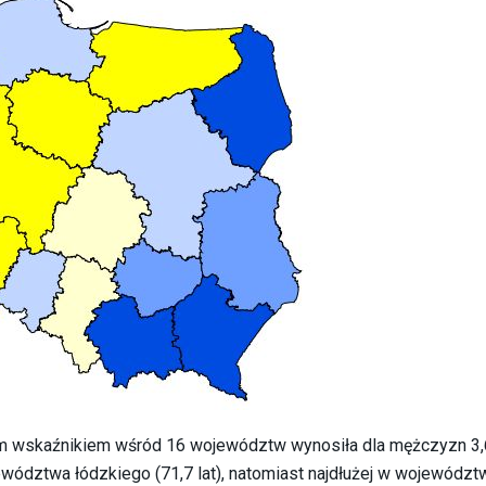
ym wskaźnikiem wśród 16 województw wynosiła dla mężczyzn 3,6
ewództwa łódzkiego (71,7 lat), natomiast najdłużej w województ