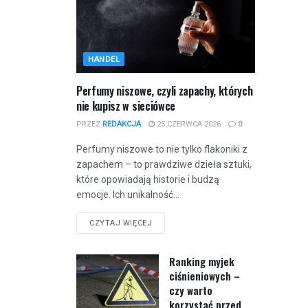
HANDEL
Perfumy niszowe, czyli zapachy, których
nie kupisz w sieciówce
PRZEZ
REDAKCJA
25 CZERWCA 2026
0
Perfumy niszowe to nie tylko flakoniki z
zapachem – to prawdziwe dzieła sztuki,
które opowiadają historie i budzą
emocje. Ich unikalność...
CZYTAJ WIĘCEJ
Ranking myjek
ciśnieniowych –
czy warto
korzystać przed