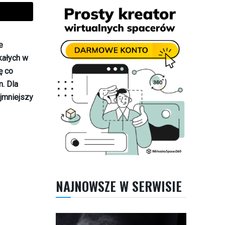
e
kałych w
ę co
m. Dla
jmniejszy
NAJNOWSZE W SERWISIE