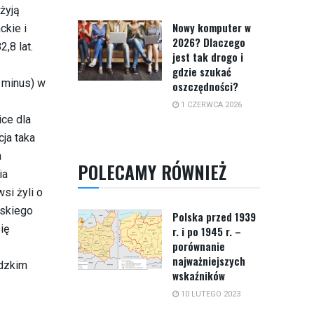
 żyją
Nowy komputer w
ckie i
2026? Dlaczego
,8 lat.
jest tak drogo i
gdzie szukać
n minus) w
oszczędności?
1 CZERWCA 2026
ice dla
ja taka
a
POLECAMY RÓWNIEŻ
ia
si żyli o
rskiego
Polska przed 1939
ię
r. i po 1945 r. –
porównanie
najważniejszych
ódzkim
wskaźników
10 LUTEGO 2023