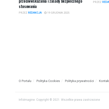
przeciwwskazania i zasady bezpiecznego
PRZEZ
REDA
stosowania
PRZEZ
REDAKCJA
19 GRUDNIA 2025
O Portalu
Polityka Cookies
Polityka prywatności
Kontak
InfoImagine. Copyright © 2021. Wszelkie prawa zastrzeżone