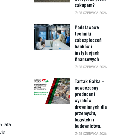
zakupem?
25 CZERWCA 2026
Podstawowe
techniki
zabezpieczeń
banków i
instytucjach
finansowych
25 CZERWCA 2026
Tartak Gałka –
nowoczesny
producent
wyrobów
drewnianych dla
przemysłu,
logistyki i
 lata.
budownictwa.
wie
25 CZERWCA 2026