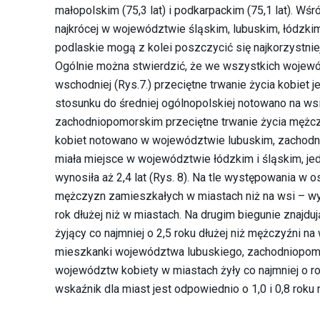
małopolskim (75,3 lat) i podkarpackim (75,1 lat). Wśr
najkrócej w województwie śląskim, lubuskim, łódzki
podlaskie mogą z kolei poszczycić się najkorzystnie
Ogólnie można stwierdzić, że we wszystkich wojewó
wschodniej (Rys.7.) przeciętne trwanie życia kobiet j
stosunku do średniej ogólnopolskiej notowano na w
zachodniopomorskim przeciętne trwanie życia mężczy
kobiet notowano w województwie lubuskim, zachodni
miała miejsce w województwie łódzkim i śląskim, j
wynosiła aż 2,4 lat (Rys. 8). Na tle występowania w o
mężczyzn zamieszkałych w miastach niż na wsi – wyr
rok dłużej niż w miastach. Na drugim biegunie znaj
żyjący co najmniej o 2,5 roku dłużej niż mężczyźni na
mieszkanki województwa lubuskiego, zachodniopomor
województw kobiety w miastach żyły co najmniej o ro
wskaźnik dla miast jest odpowiednio o 1,0 i 0,8 roku n