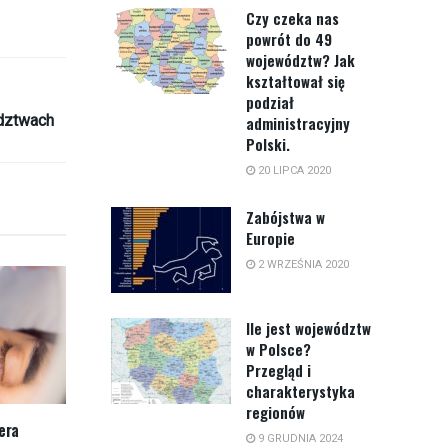
Czy czeka nas
powrót do 49
województw? Jak
kształtował się
podział
dztwach
administracyjny
Polski.
20 LIPCA 2020
Zabójstwa w
Europie
2 WRZEŚNIA 2020
Ile jest województw
w Polsce?
Przegląd i
charakterystyka
regionów
era
9 GRUDNIA 2024