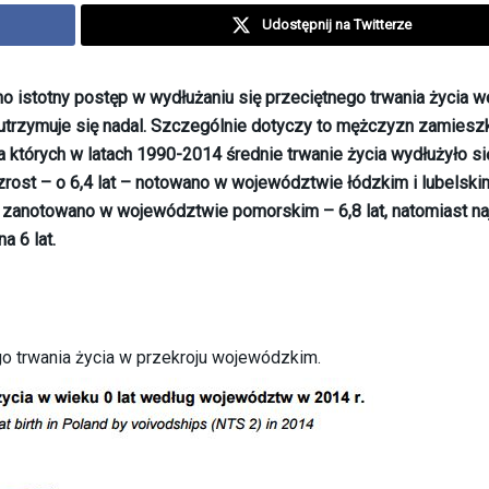
Udostępnij na Twitterze
o istotny postęp w wydłużaniu się przeciętnego trwania życia w
utrzymuje się nadal. Szczególnie dotyczy to mężczyzn zamiesz
tórych w latach 1990-2014 średnie trwanie życia wydłużyło si
 wzrost – o 6,4 lat – notowano w województwie łódzkim i lubelski
a zanotowano w województwie pomorskim – 6,8 lat, natomiast na
 6 lat.
o trwania życia w przekroju wojewódzkim.