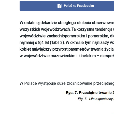
Poleć na Facebooku
W ostatniej dekadzie ubiegłego stulecia obserwowan
wszystkich województwach. Ta korzystna tendencja 
województwie zachodniopomorskim i pomorskim, dla k
najmniej o 8,4 lat (Tabl. 3). W okresie tym najniższy
kobiet największy przyrost parametrów trwania życi
w województwie mazowieckim i lubelskim – niespełna
W Polsce występuje duże zróżnicowanie przeciętneg